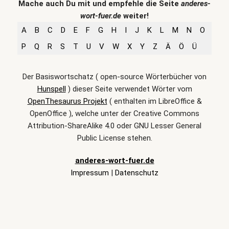
Mache auch Du mit und empfehle die Seite
anderes-
wort-fuer.de
weiter!
A
B
C
D
E
F
G
H
I
J
K
L
M
N
O
P
Q
R
S
T
U
V
W
X
Y
Z
Ä
Ö
Ü
Der Basiswortschatz ( open-source Wörterbücher von
Hunspell
) dieser Seite verwendet Wörter vom
OpenThesaurus Projekt
( enthalten im LibreOffice &
OpenOffice ), welche unter der Creative Commons
Attribution-ShareAlike 4.0 oder GNU Lesser General
Public License stehen.
anderes-wort-fuer.de
Impressum
|
Datenschutz