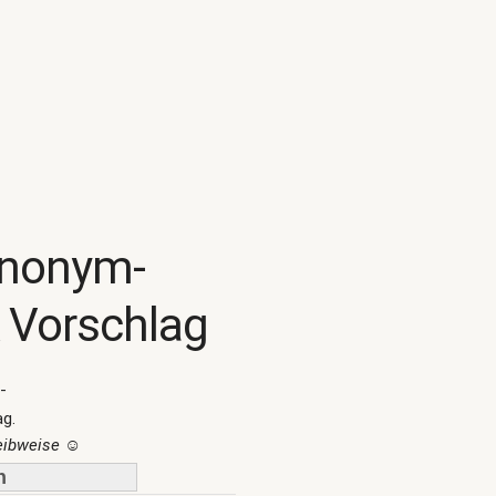
ynonym-
 Vorschlag
-
ag.
reibweise
☺