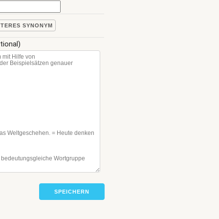
ITERES SYNONYM
tional)
SPEICHERN