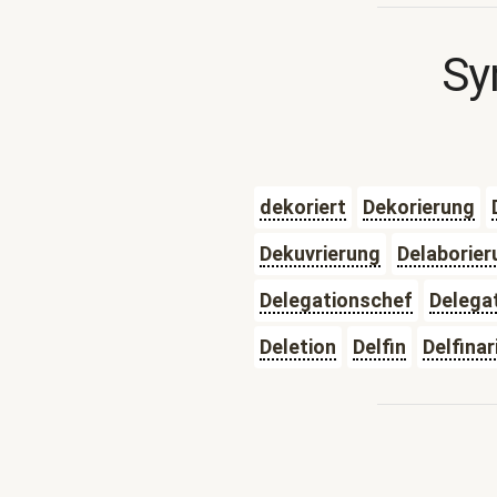
Sy
dekoriert
Dekorierung
Dekuvrierung
Delaborier
Delegationschef
Delegat
Deletion
Delfin
Delfina