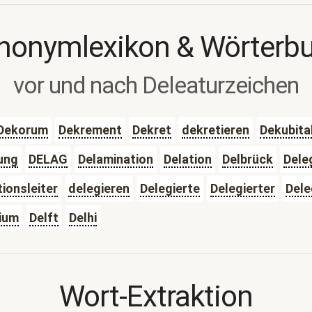
nonymlexikon & Wörterb
vor und nach Deleaturzeichen
Dekorum
Dekrement
Dekret
dekretieren
Dekubita
ung
DELAG
Delamination
Delation
Delbrück
Dele
ionsleiter
delegieren
Delegierte
Delegierter
Dele
rium
Delft
Delhi
Wort-Extraktion