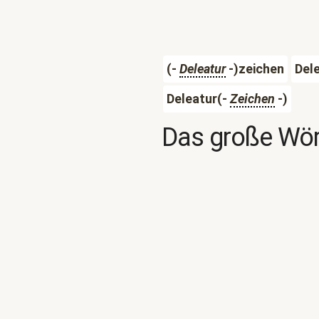
(-
Deleatur
-)zeichen
Del
Deleatur(-
Zeichen
-)
Das große Wör