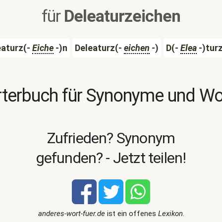
für
Deleaturzeichen
eaturz(-
Eiche
-)n
Deleaturz(-
eichen
-)
D(-
Elea
-)tur
terbuch für Synonyme und W
Zufrieden? Synonym
gefunden? - Jetzt teilen!
anderes-wort-fuer.de
ist ein offenes
Lexikon
.