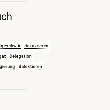
uch
lgeschwür
dekuvrieren
gat
Delegation
gierung
delektieren