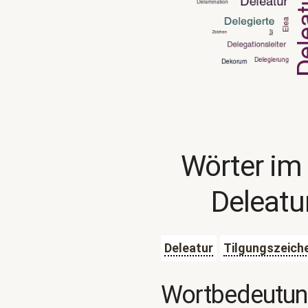
Wörter im
Deleatu
Deleatur
Tilgungszeich
Wortbedeutu