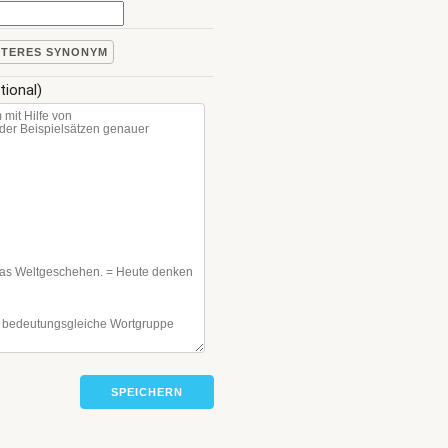
ITERES SYNONYM
tional)
SPEICHERN