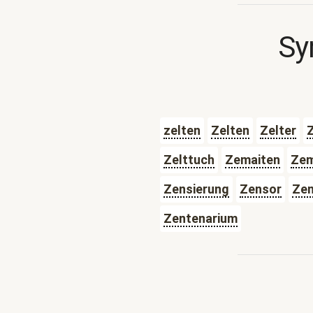
Sy
zelten
Zelten
Zelter
Z
Zelttuch
Zemaiten
Ze
Zensierung
Zensor
Zen
Zentenarium