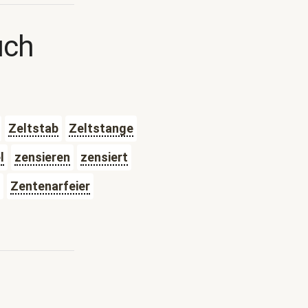
uch
Zeltstab
Zeltstange
l
zensieren
zensiert
Zentenarfeier