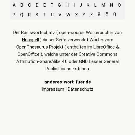
A
B
C
D
E
F
G
H
I
J
K
L
M
N
O
P
Q
R
S
T
U
V
W
X
Y
Z
Ä
Ö
Ü
Der Basiswortschatz ( open-source Wörterbücher von
Hunspell
) dieser Seite verwendet Wörter vom
OpenThesaurus Projekt
( enthalten im LibreOffice &
OpenOffice ), welche unter der Creative Commons
Attribution-ShareAlike 4.0 oder GNU Lesser General
Public License stehen.
anderes-wort-fuer.de
Impressum
|
Datenschutz