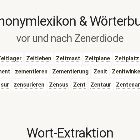
nonymlexikon & Wörterb
vor und nach Zenerdiode
eltlager
Zeltleben
Zeltmast
Zeltplane
Zeltplatz
ment
zementieren
Zementierung
Zenit
Zenitwinke
sur
zensurieren
Zensus
Zent
Zentaur
Zentenar
Wort-Extraktion