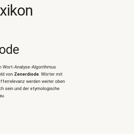
xikon
iode
alen Wort-Analyse-Algorithmus
eld von
Zenerdiode
. Wörter mit
fferrelevanz werden weiter oben
ch sein und der etymologische
au.