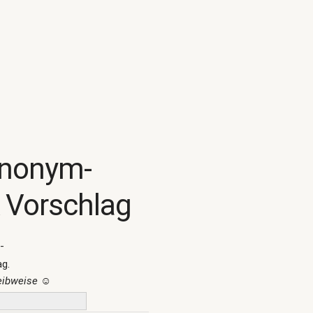
ynonym-
 Vorschlag
-
ag.
reibweise
☺