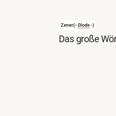
Zener(-
Diode
-)
Das große Wör