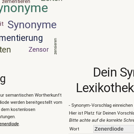
Dein S
ng
Lexikothek
zur semantischen Wortherkunft
iode werden bereitgestellt vom
- Synonym-Vorschlag einreichen 
, dem kostenlosen
Hier ist Platz für Deinen Vorschl
utungen.
Bitte achte auf die korrekte Sch
enerdiode
.
Wort