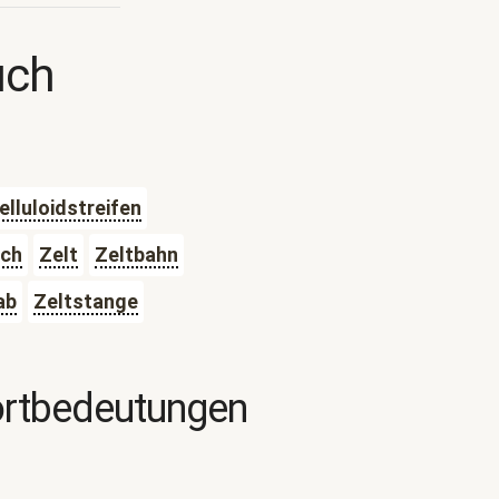
uch
elluloidstreifen
sch
Zelt
Zeltbahn
ab
Zeltstange
ortbedeutungen