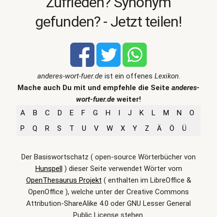
Zufrieden? Synonym
gefunden? - Jetzt teilen!
anderes-wort-fuer.de
ist ein offenes
Lexikon
.
Mache auch Du mit und empfehle die Seite
anderes-
wort-fuer.de
weiter!
A
B
C
D
E
F
G
H
I
J
K
L
M
N
O
P
Q
R
S
T
U
V
W
X
Y
Z
Ä
Ö
Ü
Der Basiswortschatz ( open-source Wörterbücher von
Hunspell
) dieser Seite verwendet Wörter vom
OpenThesaurus Projekt
( enthalten im LibreOffice &
OpenOffice ), welche unter der Creative Commons
Attribution-ShareAlike 4.0 oder GNU Lesser General
Public License stehen.