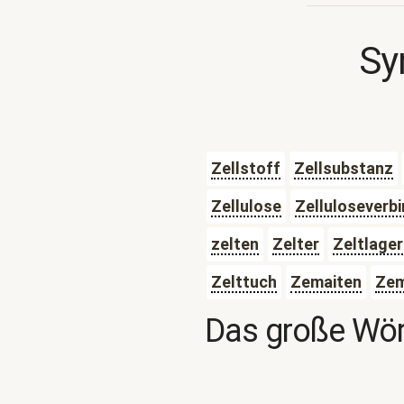
Sy
Zellstoff
Zellsubstanz
Zellulose
Zelluloseverb
zelten
Zelter
Zeltlager
Zelttuch
Zemaiten
Ze
Das große Wör