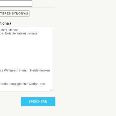
ITERES SYNONYM
tional)
SPEICHERN