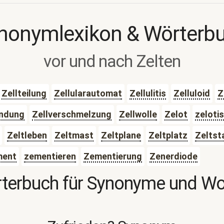
nonymlexikon & Wörterb
vor und nach Zelten
Zellteilung
Zellularautomat
Zellulitis
Zelluloid
Z
indung
Zellverschmelzung
Zellwolle
Zelot
zeloti
Zeltleben
Zeltmast
Zeltplane
Zeltplatz
Zeltst
ment
zementieren
Zementierung
Zenerdiode
terbuch für Synonyme und W