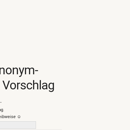
ynonym-
 Vorschlag
-
ag.
reibweise
☺