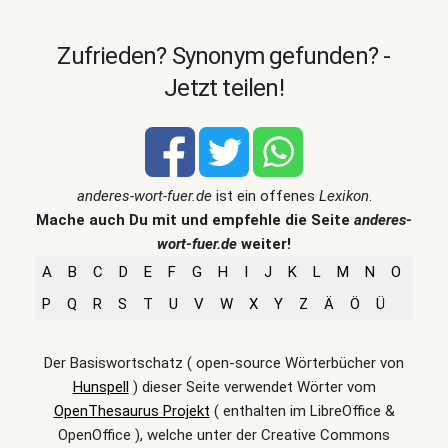
Zufrieden? Synonym gefunden? -
Jetzt teilen!
anderes-wort-fuer.de
ist ein offenes
Lexikon
.
Mache auch Du mit und empfehle die Seite
anderes-
wort-fuer.de
weiter!
A
B
C
D
E
F
G
H
I
J
K
L
M
N
O
P
Q
R
S
T
U
V
W
X
Y
Z
Ä
Ö
Ü
Der Basiswortschatz ( open-source Wörterbücher von
Hunspell
) dieser Seite verwendet Wörter vom
OpenThesaurus Projekt
( enthalten im LibreOffice &
OpenOffice ), welche unter der Creative Commons