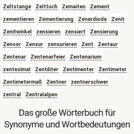
Zeltstange
Zelttuch
Zemaiten
Zement
zementieren
Zementierung
Zenerdiode
Zenit
Zenitwinkel
zensieren
zensiert
Zensierung
Zensor
Zensur
zensurieren
Zent
Zentaur
Zentenar
Zentenarfeier
Zentenarium
zentesimal
Zentiliter
Zentimenter
Zentimeter
Zentimetermaß
Zentner
zentnerschwer
zentral
Zentralalpen
Das große Wörterbuch für
Synonyme und Wortbedeutungen