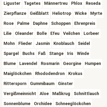
Liguster
Tagetes
Männertreu
Phlox
Reseda
Zierpflanze
Geißblatt
Heliotrop
Wicke
Myrte
Rose
Palme
Daphne
Schoppen
Ehrenpreis
Lilie
Oleander
Bolle
Efeu
Veilchen
Lorbeer
Mohn
Flieder
Jasmin
Knoblauch
Seidel
Spargel
Buchs
Faß
Stange
Iris
Winde
Blume
Lavendel
Rosmarin
Georgine
Humpen
Maiglöckchen
Rhododendron
Krokus
Rittersporn
Gummibaum
Ginster
Vergißmeinnicht
Aloe
Maßkrug
Schnittlauch
Sonnenblume
Orchidee
Schneeglöckchen