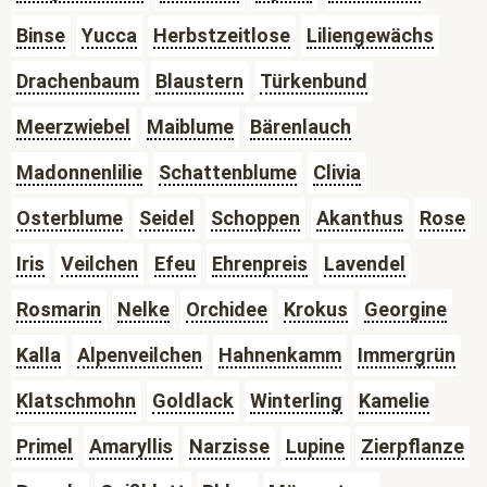
Binse
Yucca
Herbstzeitlose
Liliengewächs
Drachenbaum
Blaustern
Türkenbund
Meerzwiebel
Maiblume
Bärenlauch
Madonnenlilie
Schattenblume
Clivia
Osterblume
Seidel
Schoppen
Akanthus
Rose
Iris
Veilchen
Efeu
Ehrenpreis
Lavendel
Rosmarin
Nelke
Orchidee
Krokus
Georgine
Kalla
Alpenveilchen
Hahnenkamm
Immergrün
Klatschmohn
Goldlack
Winterling
Kamelie
Primel
Amaryllis
Narzisse
Lupine
Zierpflanze