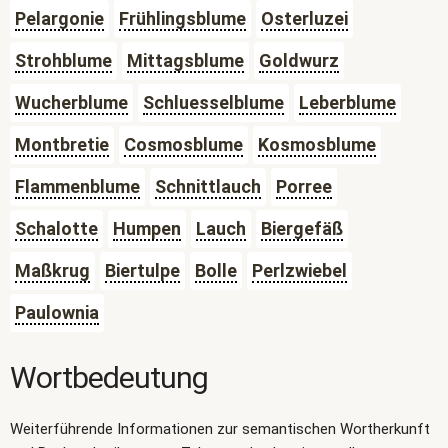
Pelargonie
Frühlingsblume
Osterluzei
Strohblume
Mittagsblume
Goldwurz
Wucherblume
Schluesselblume
Leberblume
Montbretie
Cosmosblume
Kosmosblume
Flammenblume
Schnittlauch
Porree
Schalotte
Humpen
Lauch
Biergefäß
Maßkrug
Biertulpe
Bolle
Perlzwiebel
Paulownia
Wortbedeutung
Weiterführende Informationen zur semantischen Wortherkunft