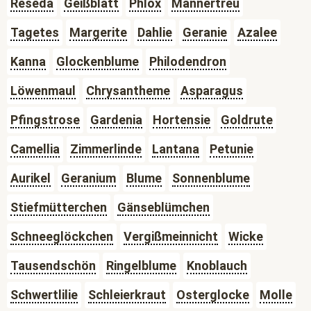
Reseda
Geißblatt
Phlox
Männertreu
Tagetes
Margerite
Dahlie
Geranie
Azalee
Kanna
Glockenblume
Philodendron
Löwenmaul
Chrysantheme
Asparagus
Pfingstrose
Gardenia
Hortensie
Goldrute
Camellia
Zimmerlinde
Lantana
Petunie
Aurikel
Geranium
Blume
Sonnenblume
Stiefmütterchen
Gänseblümchen
Schneeglöckchen
Vergißmeinnicht
Wicke
Tausendschön
Ringelblume
Knoblauch
Schwertlilie
Schleierkraut
Osterglocke
Molle