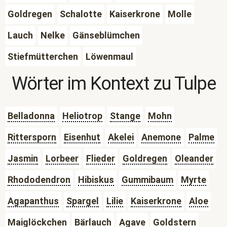
Goldregen
Schalotte
Kaiserkrone
Molle
Lauch
Nelke
Gänseblümchen
Stiefmütterchen
Löwenmaul
Wörter im Kontext zu
Tulpe
Belladonna
Heliotrop
Stange
Mohn
Rittersporn
Eisenhut
Akelei
Anemone
Palme
Jasmin
Lorbeer
Flieder
Goldregen
Oleander
Rhododendron
Hibiskus
Gummibaum
Myrte
Agapanthus
Spargel
Lilie
Kaiserkrone
Aloe
Maiglöckchen
Bärlauch
Agave
Goldstern