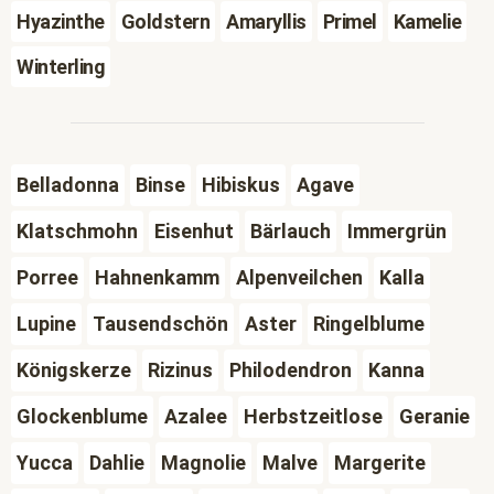
Hyazinthe
Goldstern
Amaryllis
Primel
Kamelie
Winterling
Belladonna
Binse
Hibiskus
Agave
Klatschmohn
Eisenhut
Bärlauch
Immergrün
Porree
Hahnenkamm
Alpenveilchen
Kalla
Lupine
Tausendschön
Aster
Ringelblume
Königskerze
Rizinus
Philodendron
Kanna
Glockenblume
Azalee
Herbstzeitlose
Geranie
Yucca
Dahlie
Magnolie
Malve
Margerite