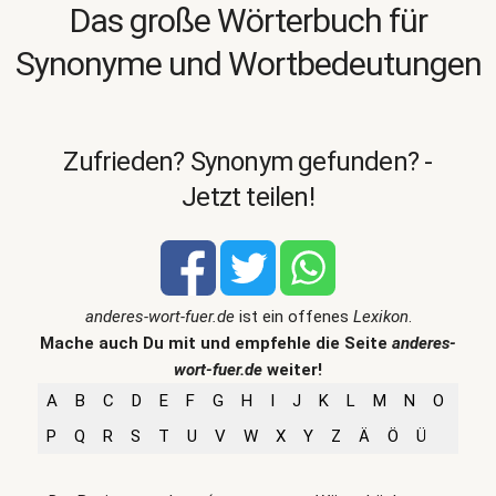
Das große Wörterbuch für
Synonyme und Wortbedeutungen
Zufrieden? Synonym gefunden? -
Jetzt teilen!
anderes-wort-fuer.de
ist ein offenes
Lexikon
.
Mache auch Du mit und empfehle die Seite
anderes-
wort-fuer.de
weiter!
A
B
C
D
E
F
G
H
I
J
K
L
M
N
O
P
Q
R
S
T
U
V
W
X
Y
Z
Ä
Ö
Ü