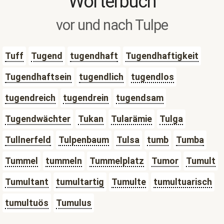
Wörterbuch
vor und nach Tulpe
Tuff
Tugend
tugendhaft
Tugendhaftigkeit
Tugendhaftsein
tugendlich
tugendlos
tugendreich
tugendrein
tugendsam
Tugendwächter
Tukan
Tularämie
Tulga
Tullnerfeld
Tulpenbaum
Tulsa
tumb
Tumba
Tummel
tummeln
Tummelplatz
Tumor
Tumult
Tumultant
tumultartig
Tumulte
tumultuarisch
tumultuös
Tumulus