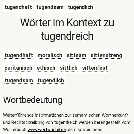
tugendhaft
tugendsam
tugendlich
Wörter im Kontext zu
tugendreich
tugendhaft
moralisch
sittsam
sittenstreng
puritanisch
ethisch
sittlich
sittenfest
tugendsam
tugendlich
Wortbedeutung
Weiterführende Informationen zur semantischen Wortherkunft
und Rechtschreibung von tugendreich werden bereitgestellt vom
Wörterbuch
www.wortwurzel.de
, dem kostenlosen