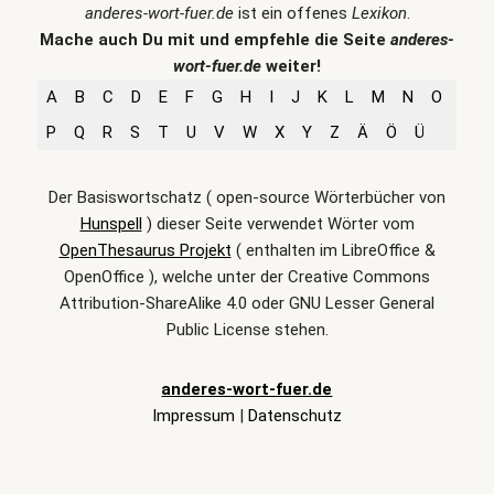
anderes-wort-fuer.de
ist ein offenes
Lexikon
.
Mache auch Du mit und empfehle die Seite
anderes-
wort-fuer.de
weiter!
A
B
C
D
E
F
G
H
I
J
K
L
M
N
O
P
Q
R
S
T
U
V
W
X
Y
Z
Ä
Ö
Ü
Der Basiswortschatz ( open-source Wörterbücher von
Hunspell
) dieser Seite verwendet Wörter vom
OpenThesaurus Projekt
( enthalten im LibreOffice &
OpenOffice ), welche unter der Creative Commons
Attribution-ShareAlike 4.0 oder GNU Lesser General
Public License stehen.
anderes-wort-fuer.de
Impressum
|
Datenschutz