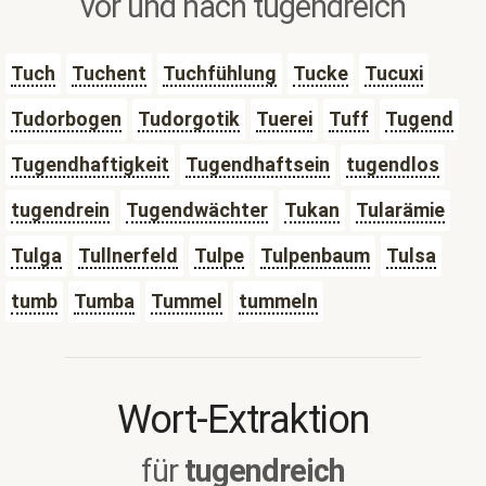
vor und nach tugendreich
Tuch
Tuchent
Tuchfühlung
Tucke
Tucuxi
Tudorbogen
Tudorgotik
Tuerei
Tuff
Tugend
Tugendhaftigkeit
Tugendhaftsein
tugendlos
tugendrein
Tugendwächter
Tukan
Tularämie
Tulga
Tullnerfeld
Tulpe
Tulpenbaum
Tulsa
tumb
Tumba
Tummel
tummeln
Wort-Extraktion
für
tugendreich