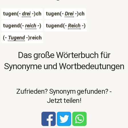
tugen(-
drei
-)ch
tugen(-
Drei
-)ch
tugend(-
reich
-)
tugend(-
Reich
-)
(-
Tugend
-)reich
Das große Wörterbuch für
Synonyme und Wortbedeutungen
Zufrieden? Synonym gefunden? -
Jetzt teilen!