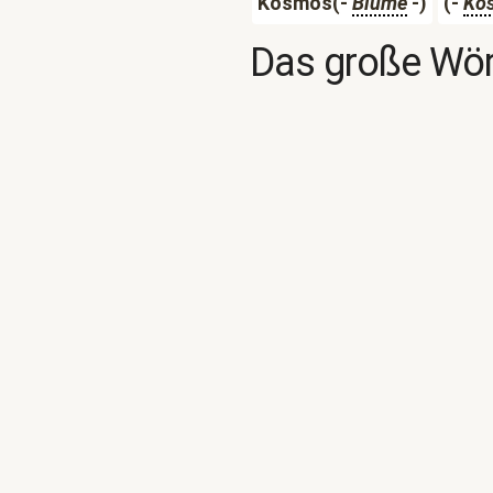
Kosmos(-
Blume
-)
(-
Ko
Das große Wör