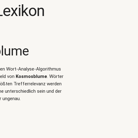
exikon
lume
ralen Wort-Analyse-Algorithmus
feld von
Kosmosblume
. Wörter
rößten Trefferrelevanz werden
 unterschiedlich sein und der
r ungenau.