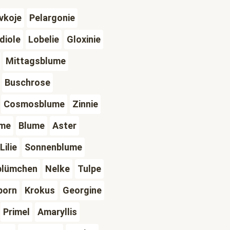
vkoje
Pelargonie
diole
Lobelie
Gloxinie
Mittagsblume
Buschrose
Cosmosblume
Zinnie
ume
Blume
Aster
Lilie
Sonnenblume
blümchen
Nelke
Tulpe
porn
Krokus
Georgine
Primel
Amaryllis