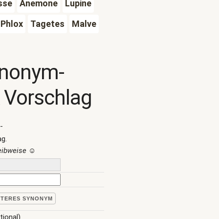
sse
Anemone
Lupine
Phlox
Tagetes
Malve
ynonym-
 Vorschlag
-
ag.
reibweise
☺
ITERES SYNONYM
tional)