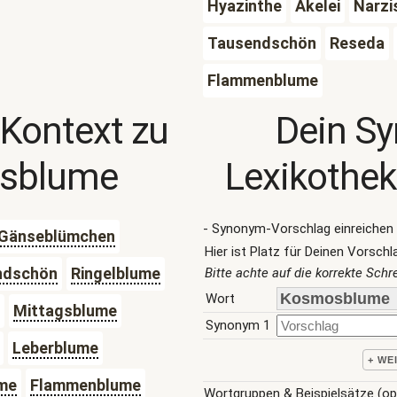
Hyazinthe
Akelei
Narzi
Tausendschön
Reseda
Flammenblume
 Kontext zu
Dein S
sblume
Lexikothek
- Synonym-Vorschlag einreichen 
Gänseblümchen
Hier ist Platz für Deinen Vorschl
ndschön
Ringelblume
Bitte achte auf die korrekte Sch
Wort
Mittagsblume
Synonym 1
Leberblume
+ WE
me
Flammenblume
Wortgruppen & Beispielsätze (op