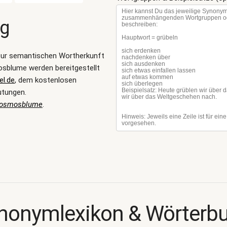
ng
zur semantischen Wortherkunft
sblume werden bereitgestellt
l.de
, dem kostenlosen
utungen.
Kosmosblume
.
nonymlexikon & Wörterb