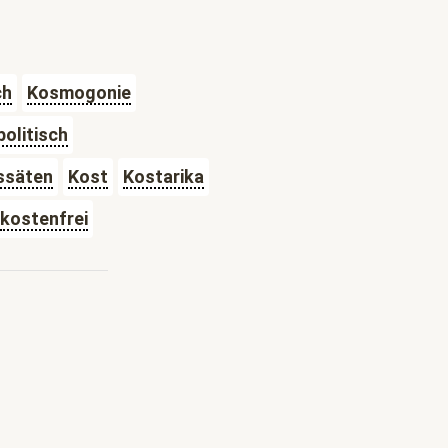
ch
Kosmogonie
olitisch
ssäten
Kost
Kostarika
kostenfrei