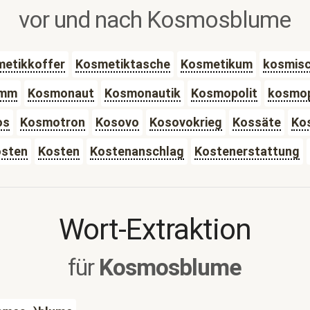
vor und nach Kosmosblume
etikkoffer
Kosmetiktasche
Kosmetikum
kosmis
amm
Kosmonaut
Kosmonautik
Kosmopolit
kosmop
os
Kosmotron
Kosovo
Kosovokrieg
Kossäte
Ko
osten
Kosten
Kostenanschlag
Kostenerstattung
Wort-Extraktion
für
Kosmosblume