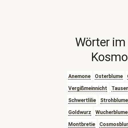
Wörter im
Kosmo
Anemone
Osterblume
Vergißmeinnicht
Tause
Schwertlilie
Strohblume
Goldwurz
Wucherblume
Montbretie
Cosmosblu