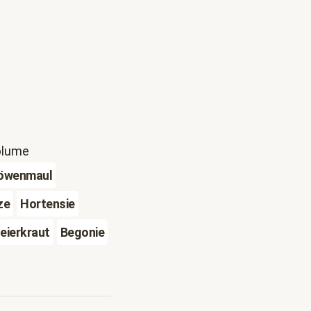
blume
öwenmaul
ze
Hortensie
eierkraut
Begonie