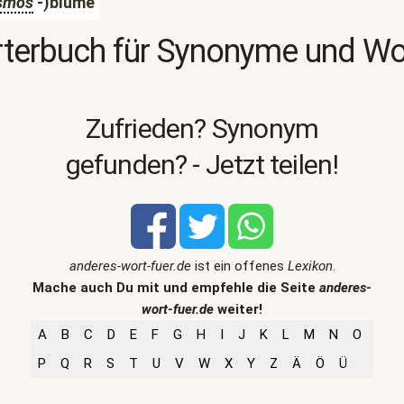
smos
-)blume
terbuch für Synonyme und W
Zufrieden? Synonym
gefunden? - Jetzt teilen!
anderes-wort-fuer.de
ist ein offenes
Lexikon
.
Mache auch Du mit und empfehle die Seite
anderes-
wort-fuer.de
weiter!
A
B
C
D
E
F
G
H
I
J
K
L
M
N
O
P
Q
R
S
T
U
V
W
X
Y
Z
Ä
Ö
Ü