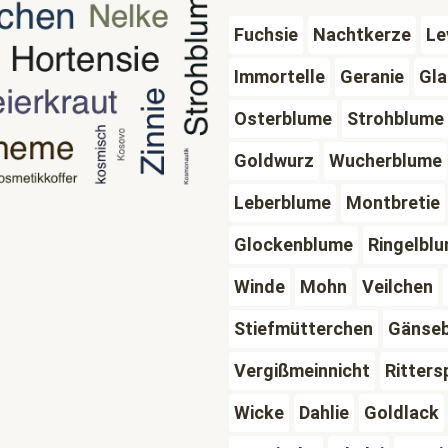
Fuchsie
Nachtkerze
Le
Immortelle
Geranie
Gla
Osterblume
Strohblume
Goldwurz
Wucherblume
Leberblume
Montbretie
Glockenblume
Ringelbl
Winde
Mohn
Veilchen
Stiefmütterchen
Gänse
Vergißmeinnicht
Ritters
Wicke
Dahlie
Goldlack