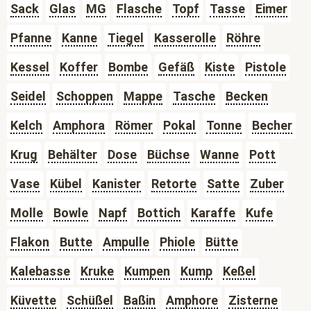
Sack
Glas
MG
Flasche
Topf
Tasse
Eimer
Pfanne
Kanne
Tiegel
Kasserolle
Röhre
Kessel
Koffer
Bombe
Gefäß
Kiste
Pistole
Seidel
Schoppen
Mappe
Tasche
Becken
Kelch
Amphora
Römer
Pokal
Tonne
Becher
Krug
Behälter
Dose
Büchse
Wanne
Pott
Vase
Kübel
Kanister
Retorte
Satte
Zuber
Molle
Bowle
Napf
Bottich
Karaffe
Kufe
Flakon
Butte
Ampulle
Phiole
Bütte
Kalebasse
Kruke
Kumpen
Kump
Keßel
Küvette
Schüßel
Baßin
Amphore
Zisterne