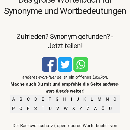
Synonyme und Wortbedeutungen
Zufrieden? Synonym gefunden? -
Jetzt teilen!
anderes-wort-fuer.de
ist ein offenes
Lexikon
.
Mache auch Du mit und empfehle die Seite
anderes-
wort-fuer.de
weiter!
A
B
C
D
E
F
G
H
I
J
K
L
M
N
O
P
Q
R
S
T
U
V
W
X
Y
Z
Ä
Ö
Ü
Der Basiswortschatz ( open-source Wörterbücher von