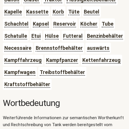
Kapelle
Kassette
Korb
Tüte
Beutel
Schachtel
Kapsel
Reservoir
Köcher
Tube
Schatulle
Etui
Hülse
Futteral
Benzinbehälter
Necessaire
Brennstoffbehälter
auswärts
Kampffahrzeug
Kampfpanzer
Kettenfahrzeug
Kampfwagen
Treibstoffbehälter
Kraftstoffbehälter
Wortbedeutung
Weiterführende Informationen zur semantischen Wortherkunft
und Rechtschreibung von Tank werden bereitgestellt vom