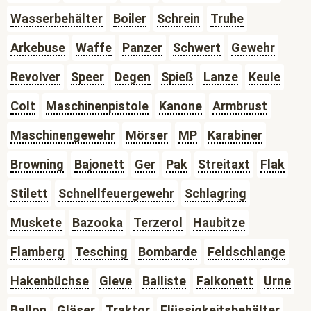
Wasserbehälter
Boiler
Schrein
Truhe
Arkebuse
Waffe
Panzer
Schwert
Gewehr
Revolver
Speer
Degen
Spieß
Lanze
Keule
Colt
Maschinenpistole
Kanone
Armbrust
Maschinengewehr
Mörser
MP
Karabiner
Browning
Bajonett
Ger
Pak
Streitaxt
Flak
Stilett
Schnellfeuergewehr
Schlagring
Muskete
Bazooka
Terzerol
Haubitze
Flamberg
Tesching
Bombarde
Feldschlange
Hakenbüchse
Gleve
Balliste
Falkonett
Urne
Ballon
Gläser
Traktor
Flüssigkeitsbehälter