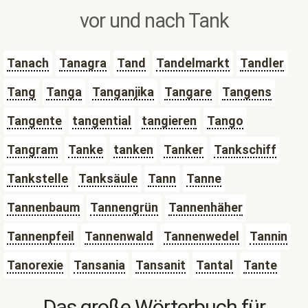
vor und nach Tank
Tanach
Tanagra
Tand
Tandelmarkt
Tandler
Tang
Tanga
Tanganjika
Tangare
Tangens
Tangente
tangential
tangieren
Tango
Tangram
Tanke
tanken
Tanker
Tankschiff
Tankstelle
Tanksäule
Tann
Tanne
Tannenbaum
Tannengrün
Tannenhäher
Tannenpfeil
Tannenwald
Tannenwedel
Tannin
Tanorexie
Tansania
Tansanit
Tantal
Tante
Das große Wörterbuch für