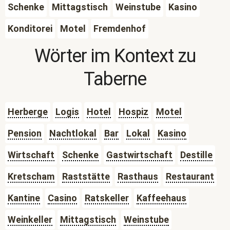
Schenke
Mittagstisch
Weinstube
Kasino
Konditorei
Motel
Fremdenhof
Wörter im Kontext zu
Taberne
Herberge
Logis
Hotel
Hospiz
Motel
Pension
Nachtlokal
Bar
Lokal
Kasino
Wirtschaft
Schenke
Gastwirtschaft
Destille
Kretscham
Raststätte
Rasthaus
Restaurant
Kantine
Casino
Ratskeller
Kaffeehaus
Weinkeller
Mittagstisch
Weinstube