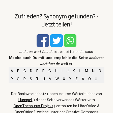
Zufrieden? Synonym gefunden? -
Jetzt teilen!
anderes-wort-fuer.de
ist ein offenes
Lexikon
.
Mache auch Du mit und empfehle die Seite
anderes-
wort-fuer.de
weiter!
A
B
C
D
E
F
G
H
I
J
K
L
M
N
O
P
Q
R
S
T
U
V
W
X
Y
Z
Ä
Ö
Ü
Der Basiswortschatz ( open-source Wörterbücher von
Hunspell
) dieser Seite verwendet Wörter vom
OpenThesaurus Projekt
( enthalten im LibreOffice &
OpenOffice ), welche unter der Creative Commons