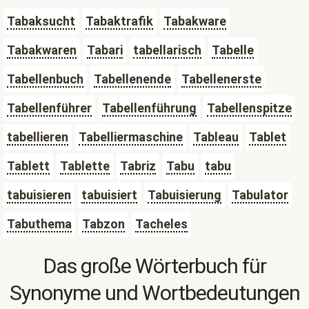
Tabaksucht
Tabaktrafik
Tabakware
Tabakwaren
Tabari
tabellarisch
Tabelle
Tabellenbuch
Tabellenende
Tabellenerste
Tabellenführer
Tabellenführung
Tabellenspitze
tabellieren
Tabelliermaschine
Tableau
Tablet
Tablett
Tablette
Tabriz
Tabu
tabu
tabuisieren
tabuisiert
Tabuisierung
Tabulator
Tabuthema
Tabzon
Tacheles
Das große Wörterbuch für
Synonyme und Wortbedeutungen