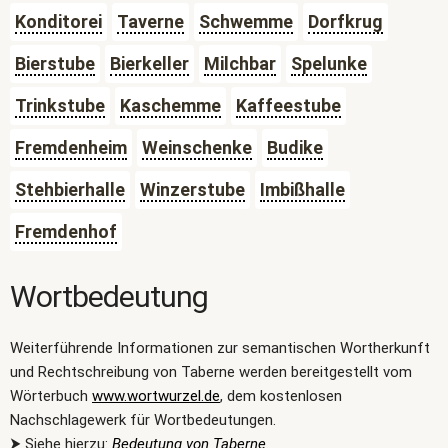
Konditorei
Taverne
Schwemme
Dorfkrug
Bierstube
Bierkeller
Milchbar
Spelunke
Trinkstube
Kaschemme
Kaffeestube
Fremdenheim
Weinschenke
Budike
Stehbierhalle
Winzerstube
Imbißhalle
Fremdenhof
Wortbedeutung
Weiterführende Informationen zur semantischen Wortherkunft
und Rechtschreibung von Taberne werden bereitgestellt vom
Wörterbuch
www.wortwurzel.de
, dem kostenlosen
Nachschlagewerk für Wortbedeutungen.
⮞ Siehe hierzu:
Bedeutung von Taberne
.