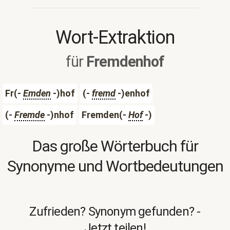
Wort-Extraktion
für
Fremdenhof
Fr(-
Emden
-)hof
(-
fremd
-)enhof
(-
Fremde
-)nhof
Fremden(-
Hof
-)
Das große Wörterbuch für
Synonyme und Wortbedeutungen
Zufrieden? Synonym gefunden? -
Jetzt teilen!