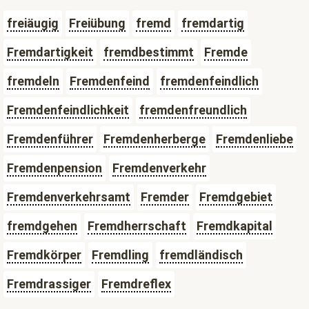
freiäugig
Freiübung
fremd
fremdartig
Fremdartigkeit
fremdbestimmt
Fremde
fremdeln
Fremdenfeind
fremdenfeindlich
Fremdenfeindlichkeit
fremdenfreundlich
Fremdenführer
Fremdenherberge
Fremdenliebe
Fremdenpension
Fremdenverkehr
Fremdenverkehrsamt
Fremder
Fremdgebiet
fremdgehen
Fremdherrschaft
Fremdkapital
Fremdkörper
Fremdling
fremdländisch
Fremdrassiger
Fremdreflex