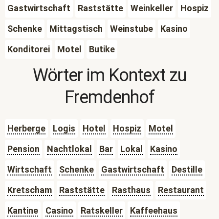
Gastwirtschaft
Raststätte
Weinkeller
Hospiz
Schenke
Mittagstisch
Weinstube
Kasino
Konditorei
Motel
Butike
Wörter im Kontext zu
Fremdenhof
Herberge
Logis
Hotel
Hospiz
Motel
Pension
Nachtlokal
Bar
Lokal
Kasino
Wirtschaft
Schenke
Gastwirtschaft
Destille
Kretscham
Raststätte
Rasthaus
Restaurant
Kantine
Casino
Ratskeller
Kaffeehaus