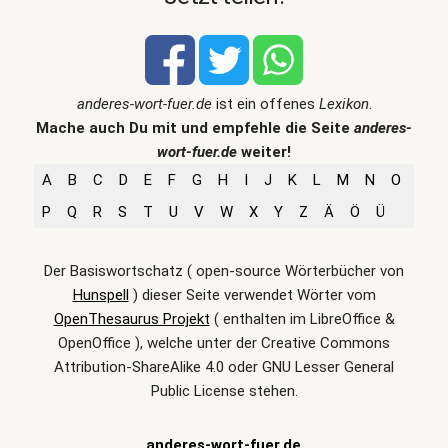
anderes-wort-fuer.de
ist ein offenes
Lexikon
.
Mache auch Du mit und empfehle die Seite
anderes-
wort-fuer.de
weiter!
A
B
C
D
E
F
G
H
I
J
K
L
M
N
O
P
Q
R
S
T
U
V
W
X
Y
Z
Ä
Ö
Ü
Der Basiswortschatz ( open-source Wörterbücher von
Hunspell
) dieser Seite verwendet Wörter vom
OpenThesaurus Projekt
( enthalten im LibreOffice &
OpenOffice ), welche unter der Creative Commons
Attribution-ShareAlike 4.0 oder GNU Lesser General
Public License stehen.
anderes-wort-fuer.de