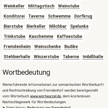
Weinkeller
Mittagstisch
Weinstube
Konditorei
Taverne
Schwemme
Dorfkrug
Bierstube
Bierkeller
Milchbar
Spelunke
Trinkstube
Kaschemme
Kaffeestube
Fremdenheim
Weinschenke
Budike
Stehbierhalle
Winzerstube
Taberne
Imbißhalle
Wortbedeutung
Weiterführende Informationen zur semantischen Wortherkunft
und Rechtschreibung von Fremdenhof werden bereitgestellt
vom Wörterbuch
www.wortwurzel.de
, dem kostenlosen
Nachschlagewerk für Wortbedeutungen.
⮞ Siehe hierzu:
Bedeutung von Fremdenhof
.