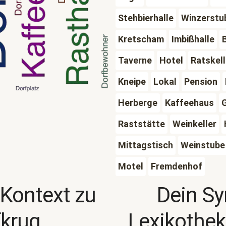
Stehbierhalle
Winzerstu
Kretscham
Imbißhalle
Taverne
Hotel
Ratskell
Kneipe
Lokal
Pension
Herberge
Kaffeehaus
Raststätte
Weinkeller
Mittagstisch
Weinstube
Motel
Fremdenhof
 Kontext zu
Dein S
fkrug
Lexikothek