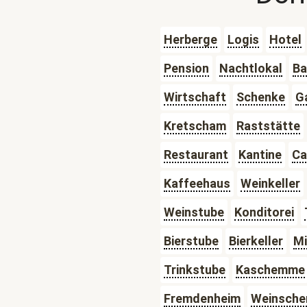
Herberge
Logis
Hotel
Pension
Nachtlokal
Ba
Wirtschaft
Schenke
G
Kretscham
Raststätte
Restaurant
Kantine
Ca
Kaffeehaus
Weinkeller
Weinstube
Konditorei
Bierstube
Bierkeller
Mi
Trinkstube
Kaschemme
Fremdenheim
Weinsche