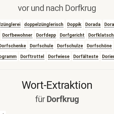
vor und nach Dorfkrug
zünglerei
doppelzünglerisch
Doppik
Dorada
Dor
Dorfbewohner
Dorfdepp
Dorfgericht
Dorfklatsch
Dorfschenke
Dorfschule
Dorfschulze
Dorfschöne
rogramm
Dorftrottel
Dorfwiese
Dorfälteste
Dorie
Wort-Extraktion
für
Dorfkrug