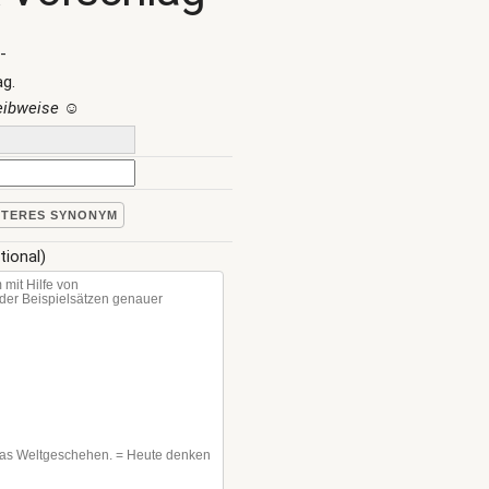
-
ag.
reibweise
☺
ITERES SYNONYM
tional)