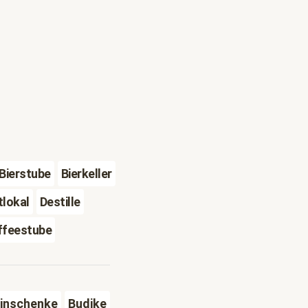
Bierstube
Bierkeller
lokal
Destille
ffeestube
inschenke
Budike