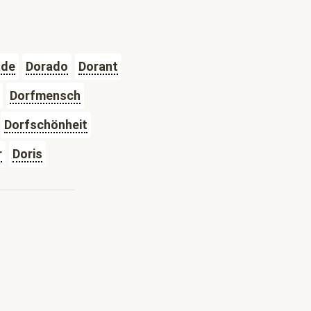
ade
Dorado
Dorant
Dorfmensch
Dorfschönheit
r
Doris