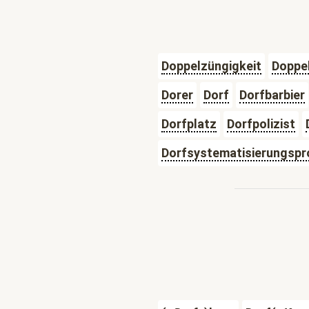
Doppelzüngigkeit
Doppel
Dorer
Dorf
Dorfbarbier
Dorfplatz
Dorfpolizist
Dorfsystematisierungsp