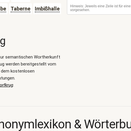
ube
Taberne
Imbißhalle
ng
zur semantischen Wortherkunft
ug werden bereitgestellt vom
, dem kostenlosen
utungen.
orfkrug
.
nonymlexikon & Wörterb