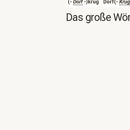
(-
Dorf
-)krug
Dorf(-
Krug
Das große Wör