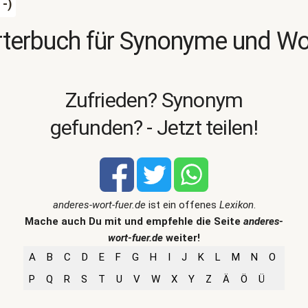
-)
terbuch für Synonyme und W
Zufrieden? Synonym
gefunden? - Jetzt teilen!
anderes-wort-fuer.de
ist ein offenes
Lexikon
.
Mache auch Du mit und empfehle die Seite
anderes-
wort-fuer.de
weiter!
A
B
C
D
E
F
G
H
I
J
K
L
M
N
O
P
Q
R
S
T
U
V
W
X
Y
Z
Ä
Ö
Ü