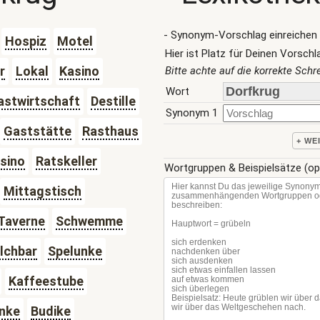
- Synonym-Vorschlag einreichen 
Hospiz
Motel
Hier ist Platz für Deinen Vorschl
r
Lokal
Kasino
Bitte achte auf die korrekte Sch
Wort
astwirtschaft
Destille
Synonym 1
Gaststätte
Rasthaus
+ WE
sino
Ratskeller
Wortgruppen & Beispielsätze (op
Mittagstisch
Taverne
Schwemme
lchbar
Spelunke
Kaffeestube
nke
Budike