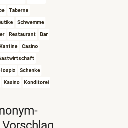
be
Taberne
Butike
Schwemme
er
Restaurant
Bar
Kantine
Casino
Gastwirtschaft
Hospiz
Schenke
Kasino
Konditorei
ynonym-
 Vorschlag