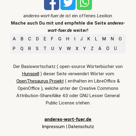
anderes-wort-fuer.de
ist ein offenes
Lexikon
.
Mache auch Du mit und empfehle die Seite
anderes-
wort-fuer.de
weiter!
A
B
C
D
E
F
G
H
I
J
K
L
M
N
O
P
Q
R
S
T
U
V
W
X
Y
Z
Ä
Ö
Ü
Der Basiswortschatz ( open-source Wörterbücher von
Hunspell
) dieser Seite verwendet Wörter vom
OpenThesaurus Projekt
( enthalten im LibreOffice &
OpenOffice ), welche unter der Creative Commons
Attribution-ShareAlike 4.0 oder GNU Lesser General
Public License stehen.
anderes-wort-fuer.de
Impressum
|
Datenschutz