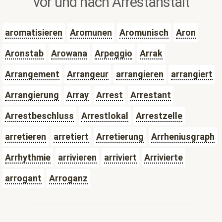
vor und nach Arrestanstalt
aromatisieren
Aromunen
Aromunisch
Aron
Aronstab
Arowana
Arpeggio
Arrak
Arrangement
Arrangeur
arrangieren
arrangiert
Arrangierung
Array
Arrest
Arrestant
Arrestbeschluss
Arrestlokal
Arrestzelle
arretieren
arretiert
Arretierung
Arrheniusgraph
Arrhythmie
arrivieren
arriviert
Arrivierte
arrogant
Arroganz