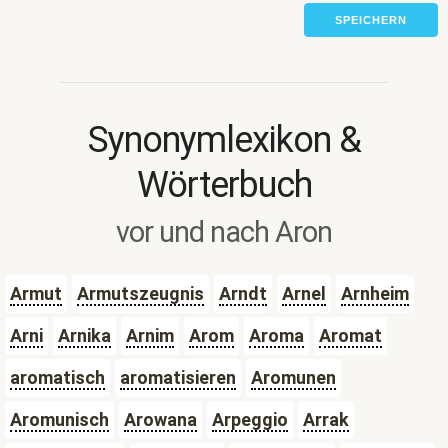
SPEICHERN
Synonymlexikon &
Wörterbuch
vor und nach Aron
Armut
Armutszeugnis
Arndt
Arnel
Arnheim
Arni
Arnika
Arnim
Arom
Aroma
Aromat
aromatisch
aromatisieren
Aromunen
Aromunisch
Arowana
Arpeggio
Arrak