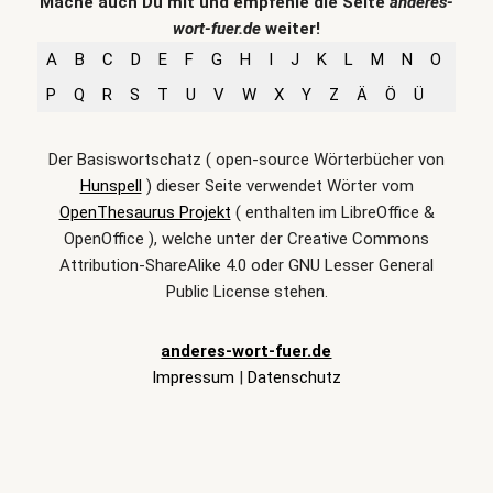
Mache auch Du mit und empfehle die Seite
anderes-
wort-fuer.de
weiter!
A
B
C
D
E
F
G
H
I
J
K
L
M
N
O
P
Q
R
S
T
U
V
W
X
Y
Z
Ä
Ö
Ü
Der Basiswortschatz ( open-source Wörterbücher von
Hunspell
) dieser Seite verwendet Wörter vom
OpenThesaurus Projekt
( enthalten im LibreOffice &
OpenOffice ), welche unter der Creative Commons
Attribution-ShareAlike 4.0 oder GNU Lesser General
Public License stehen.
anderes-wort-fuer.de
Impressum
|
Datenschutz