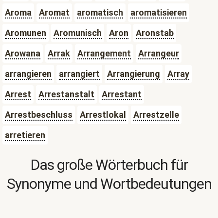
Aroma
Aromat
aromatisch
aromatisieren
Aromunen
Aromunisch
Aron
Aronstab
Arowana
Arrak
Arrangement
Arrangeur
arrangieren
arrangiert
Arrangierung
Array
Arrest
Arrestanstalt
Arrestant
Arrestbeschluss
Arrestlokal
Arrestzelle
arretieren
Das große Wörterbuch für
Synonyme und Wortbedeutungen