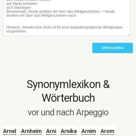
SPEICHERN
Synonymlexikon &
Wörterbuch
vor und nach Arpeggio
Arnel
Arnheim
Arni
Arnika
Arnim
Arom