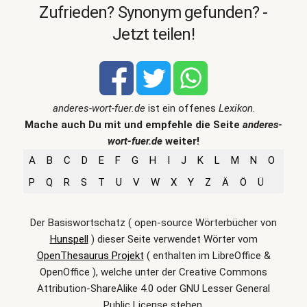
Zufrieden? Synonym gefunden? -
Jetzt teilen!
anderes-wort-fuer.de
ist ein offenes
Lexikon
.
Mache auch Du mit und empfehle die Seite
anderes-
wort-fuer.de
weiter!
A
B
C
D
E
F
G
H
I
J
K
L
M
N
O
P
Q
R
S
T
U
V
W
X
Y
Z
Ä
Ö
Ü
Der Basiswortschatz ( open-source Wörterbücher von
Hunspell
) dieser Seite verwendet Wörter vom
OpenThesaurus Projekt
( enthalten im LibreOffice &
OpenOffice ), welche unter der Creative Commons
Attribution-ShareAlike 4.0 oder GNU Lesser General
Public License stehen.