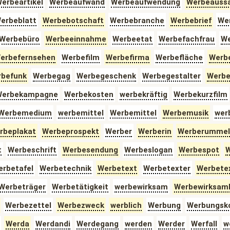
erbeartikel
Werbeaufwand
Werbeaufwendung
Werbeauss
erbeblatt
Werbebotschaft
Werbebranche
Werbebrief
We
Werbebüro
Werbeeinnahme
Werbeetat
Werbefachfrau
We
erbefernsehen
Werbefilm
Werbefirma
Werbefläche
Werb
befunk
Werbegag
Werbegeschenk
Werbegestalter
Werbe
erbekampagne
Werbekosten
werbekräftig
Werbekurzfilm
Werbemedium
werbemittel
Werbemittel
Werbemusik
wer
rbeplakat
Werbeprospekt
Werber
Werberin
Werberummel
t
Werbeschrift
Werbesendung
Werbeslogan
Werbespot
W
rbetafel
Werbetechnik
Werbetext
Werbetexter
Werbetex
Werbeträger
Werbetätigkeit
werbewirksam
Werbewirksamk
Werbezettel
Werbezweck
werblich
Werbung
Werbungsk
Werda
Werdandi
Werdegang
werden
Werder
Werfall
w