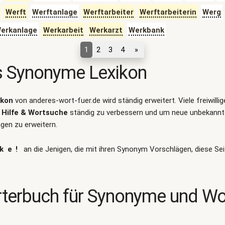
Werft
Werftanlage
Werftarbeiter
Werftarbeiterin
Werg
erkanlage
Werkarbeit
Werkarzt
Werkbank
1
2
3
4
»
s Synonyme Lexikon
ikon
von anderes-wort-fuer.de wird ständig erweitert. Viele freiwilli
Hilfe & Wortsuche
ständig zu verbessern und um neue unbekann
en zu erweitern.
ke!
an die Jenigen, die mit ihren Synonym Vorschlägen, diese Sei
terbuch für Synonyme und W