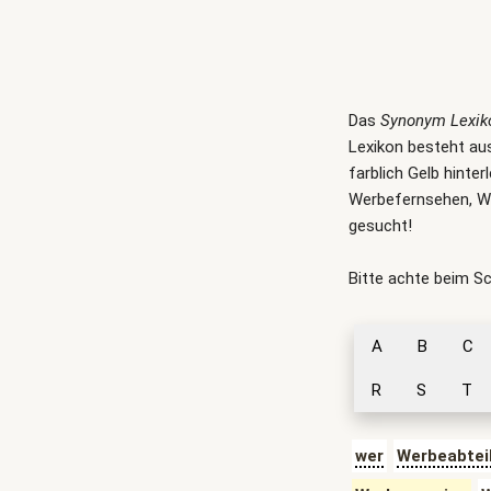
Das
Synonym Lexik
Lexikon besteht aus
farblich Gelb hint
Werbefernsehen, W
gesucht!
Bitte achte beim S
A
B
C
R
S
T
wer
Werbeabtei