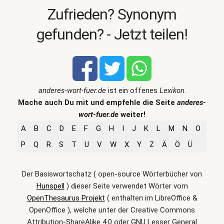
Zufrieden? Synonym
gefunden? - Jetzt teilen!
anderes-wort-fuer.de
ist ein offenes
Lexikon
.
Mache auch Du mit und empfehle die Seite
anderes-
wort-fuer.de
weiter!
A
B
C
D
E
F
G
H
I
J
K
L
M
N
O
P
Q
R
S
T
U
V
W
X
Y
Z
Ä
Ö
Ü
Der Basiswortschatz ( open-source Wörterbücher von
Hunspell
) dieser Seite verwendet Wörter vom
OpenThesaurus Projekt
( enthalten im LibreOffice &
OpenOffice ), welche unter der Creative Commons
Attribution-ShareAlike 4.0 oder GNU Lesser General