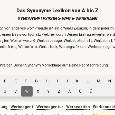
Das Synonyme Lexikon von A bis Z
SYNONYME LEXIKON
➤
WER
➤
WERKBANK
on
von anderes-wort-fuer.de ist ein
offenes Lexikon
, in dem jeder m
 einen Basiswortschatz welcher durch Deinen Eintrag erweiter werde
erlegten Wörter wie z.B. Werbeaussage, Werbebotschaft, Werbebrief
erbefirma, Werbefoto, Werbefunk, Werbegrafik und Werbeanzeige
chreiben Deiner Synonym Vorschläge auf Deine Rechtschreibung.
D
E
F
G
H
I
J
K
L
M
N
U
V
W
X
Y
Z
Ä
Ö
Ü
lung
Werbeagent
Werbeagentur
Werbeaktion
Werbeansch