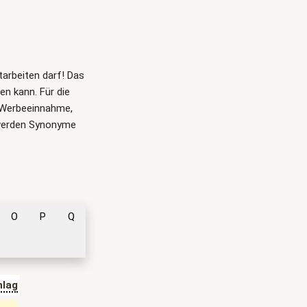
itarbeiten darf! Das
n kann. Für die
, Werbeeinnahme,
 werden Synonyme
O
P
Q
lag