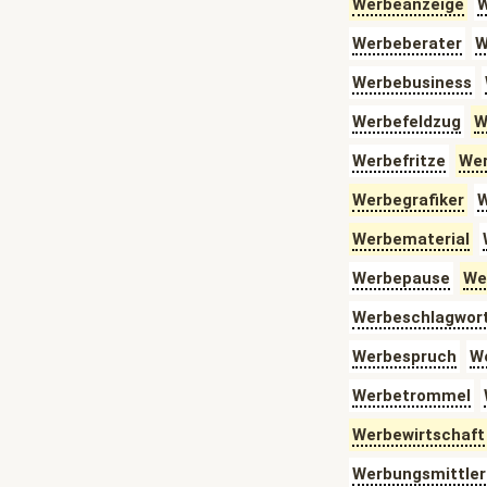
Werbeanzeige
W
Werbeberater
W
Werbebusiness
Werbefeldzug
W
Werbefritze
Wer
Werbegrafiker
W
Werbematerial
Werbepause
We
Werbeschlagwor
Werbespruch
We
Werbetrommel
Werbewirtschaft
Werbungsmittler