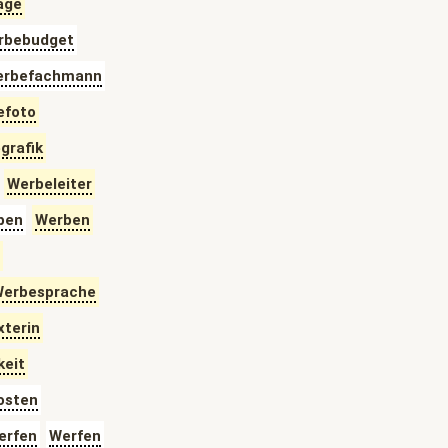
age
rbebudget
rbefachmann
efoto
grafik
Werbeleiter
ben
Werben
erbesprache
terin
eit
osten
erfen
Werfen