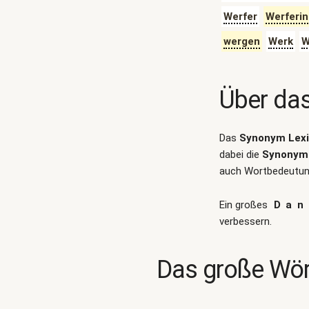
Werfer
Werferin
wergen
Werk
W
Über da
Das
Synonym Lex
dabei die
Synonym 
auch Wortbedeutung
Ein großes
Dan
verbessern.
Das große Wör