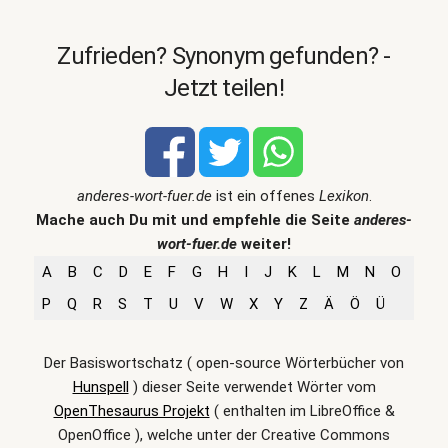
Zufrieden? Synonym gefunden? -
Jetzt teilen!
anderes-wort-fuer.de
ist ein offenes
Lexikon
.
Mache auch Du mit und empfehle die Seite
anderes-
wort-fuer.de
weiter!
A
B
C
D
E
F
G
H
I
J
K
L
M
N
O
P
Q
R
S
T
U
V
W
X
Y
Z
Ä
Ö
Ü
Der Basiswortschatz ( open-source Wörterbücher von
Hunspell
) dieser Seite verwendet Wörter vom
OpenThesaurus Projekt
( enthalten im LibreOffice &
OpenOffice ), welche unter der Creative Commons