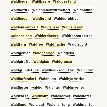
Waldbauer
Waldbeere
Waldbestand
Waldbezirk
Waldbienenwirtschaft
Waldblume
Waldboden
Waldbrand
Walddurchhau
Waldeinsamkeit
Waldenser
Waldenserin
waldensisch
Walderdbeere
Waldfacharbeiter
Waldfarn
Waldfee
Waldfläche
Waldfrucht
Waldgebiet
Waldgebirge
Waldgeist
Waldgiraffe
Waldglas
Waldgrenze
Waldgrundstück
Waldhackschnitzel
Waldhorn
Waldhufendorf
Waldhuhn
Waldhyazinthe
Waldhüter
waldig
Waldiltis
Waldinventur
Waldkatze
Waldkauz
Waldkerbel
Waldkiefer
Waldland
Waldlauf
Waldlichtung
Waldmantel