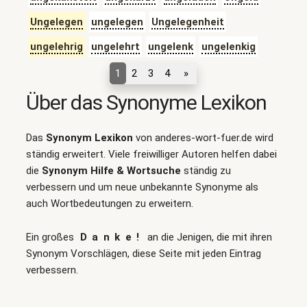
Ungelegen
ungelegen
Ungelegenheit
ungelehrig
ungelehrt
ungelenk
ungelenkig
1
2
3
4
»
Über das Synonyme Lexikon
Das
Synonym Lexikon
von anderes-wort-fuer.de wird
ständig erweitert. Viele freiwilliger Autoren helfen dabei
die
Synonym Hilfe & Wortsuche
ständig zu
verbessern und um neue unbekannte Synonyme als
auch Wortbedeutungen zu erweitern.
Ein großes
Danke!
an die Jenigen, die mit ihren
Synonym Vorschlägen, diese Seite mit jeden Eintrag
verbessern.