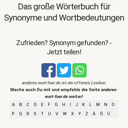
Das große Wörterbuch für
Synonyme und Wortbedeutungen
Zufrieden? Synonym gefunden? -
Jetzt teilen!
anderes-wort-fuer.de
ist ein offenes
Lexikon
.
Mache auch Du mit und empfehle die Seite
anderes-
wort-fuer.de
weiter!
A
B
C
D
E
F
G
H
I
J
K
L
M
N
O
P
Q
R
S
T
U
V
W
X
Y
Z
Ä
Ö
Ü