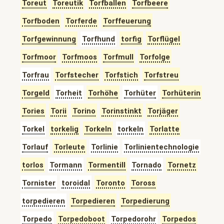
Toreut
Toreutik
Torfballen
Torfbeere
Torfboden
Torferde
Torffeuerung
Torfgewinnung
Torfhund
torfig
Torflügel
Torfmoor
Torfmoos
Torfmull
Torfolge
Torfrau
Torfstecher
Torfstich
Torfstreu
Torgeld
Torheit
Torhöhe
Torhüter
Torhüterin
Tories
Torii
Torino
Torinstinkt
Torjäger
Torkel
torkelig
Torkeln
torkeln
Torlatte
Torlauf
Torleute
Torlinie
Torlinientechnologie
torlos
Tormann
Tormentill
Tornado
Tornetz
Tornister
toroidal
Toronto
Toross
torpedieren
Torpedieren
Torpedierung
Torpedo
Torpedoboot
Torpedorohr
Torpedos