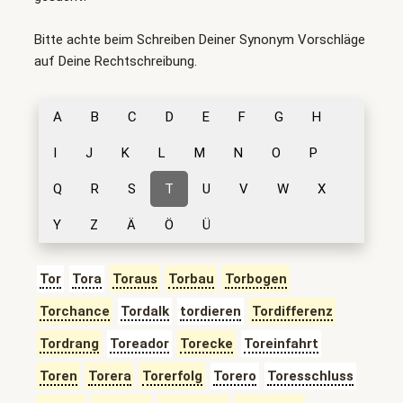
Bitte achte beim Schreiben Deiner Synonym Vorschläge
auf Deine Rechtschreibung.
A
B
C
D
E
F
G
H
I
J
K
L
M
N
O
P
Q
R
S
T
U
V
W
X
Y
Z
Ä
Ö
Ü
Tor
Tora
Toraus
Torbau
Torbogen
Torchance
Tordalk
tordieren
Tordifferenz
Tordrang
Toreador
Torecke
Toreinfahrt
Toren
Torera
Torerfolg
Torero
Toresschluss