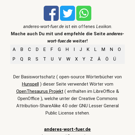
anderes-wort-fuer.de
ist ein offenes
Lexikon
.
Mache auch Du mit und empfehle die Seite
anderes-
wort-fuer.de
weiter!
A
B
C
D
E
F
G
H
I
J
K
L
M
N
O
P
Q
R
S
T
U
V
W
X
Y
Z
Ä
Ö
Ü
Der Basiswortschatz ( open-source Wörterbücher von
Hunspell
) dieser Seite verwendet Wörter vom
OpenThesaurus Projekt
( enthalten im LibreOffice &
OpenOffice ), welche unter der Creative Commons
Attribution-ShareAlike 4.0 oder GNU Lesser General
Public License stehen.
anderes-wort-fuer.de