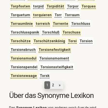
Torpfosten
torpid
Torpidität
Torpor
Torques
Torquetum
torquieren
Torr
Torraum
Torraumlinie
torreich
Torrente
Torschluss
Torschlusspanik
Torschluß
Torschuss
Torschütze
Torschützenkönig
Torsi
Torsion
Torsionsbruch
Torsionsfestigkeit
Torsionsmodul
Torsionsmoment
Torsionspendel
Torsionssteifigkeit
Torsionswaage
Torsk
1
2
»
Über das Synonyme Lexikon
Das
Synonym Lexikon
von anderes-wort-fuer.de wird