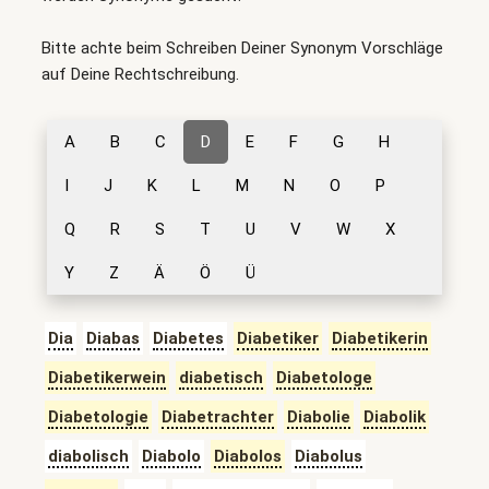
Bitte achte beim Schreiben Deiner Synonym Vorschläge
auf Deine Rechtschreibung.
A
B
C
D
E
F
G
H
I
J
K
L
M
N
O
P
Q
R
S
T
U
V
W
X
Y
Z
Ä
Ö
Ü
Dia
Diabas
Diabetes
Diabetiker
Diabetikerin
Diabetikerwein
diabetisch
Diabetologe
Diabetologie
Diabetrachter
Diabolie
Diabolik
diabolisch
Diabolo
Diabolos
Diabolus