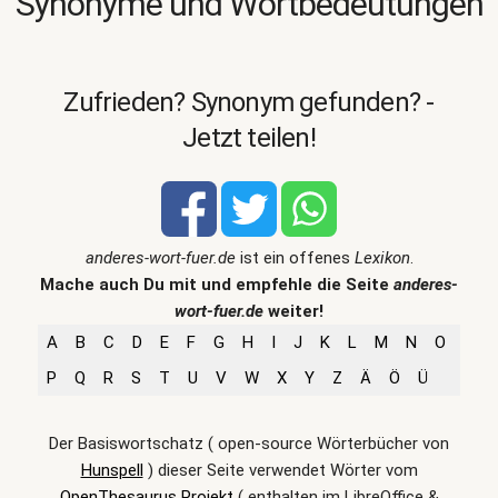
Synonyme und Wortbedeutungen
Zufrieden? Synonym gefunden? -
Jetzt teilen!
anderes-wort-fuer.de
ist ein offenes
Lexikon
.
Mache auch Du mit und empfehle die Seite
anderes-
wort-fuer.de
weiter!
A
B
C
D
E
F
G
H
I
J
K
L
M
N
O
P
Q
R
S
T
U
V
W
X
Y
Z
Ä
Ö
Ü
Der Basiswortschatz ( open-source Wörterbücher von
Hunspell
) dieser Seite verwendet Wörter vom
OpenThesaurus Projekt
( enthalten im LibreOffice &