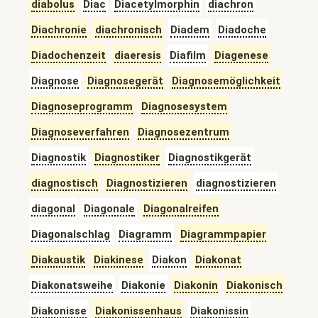
diabolus
Diac
Diacetylmorphin
diachron
Diachronie
diachronisch
Diadem
Diadoche
Diadochenzeit
diaeresis
Diafilm
Diagenese
Diagnose
Diagnosegerät
Diagnosemöglichkeit
Diagnoseprogramm
Diagnosesystem
Diagnoseverfahren
Diagnosezentrum
Diagnostik
Diagnostiker
Diagnostikgerät
diagnostisch
Diagnostizieren
diagnostizieren
diagonal
Diagonale
Diagonalreifen
Diagonalschlag
Diagramm
Diagrammpapier
Diakaustik
Diakinese
Diakon
Diakonat
Diakonatsweihe
Diakonie
Diakonin
Diakonisch
Diakonisse
Diakonissenhaus
Diakonissin