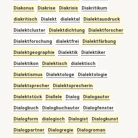
Diakonus
Diakrise
Diakrisis
Diakritikum
diakritisch
Dialekt
dialektal
Dialektausdruck
Dialektcluster
Dialektdichtung
Dialektforscher
Dialektforschung
dialektfrei
Dialektfärbung
Dialektgeographie
Dialektik
Dialektiker
Dialektikon
Dialektisch
dialektisch
Dialektismus
Dialektologe
Dialektologie
Dialektsprecher
Dialektsprecherin
Dialektstück
Diallele
Dialog
Dialogautor
Dialogbuch
Dialogbuchautor
Dialogfenster
Dialogform
dialogisch
Dialogist
Dialogkunst
Dialogpartner
Dialogregie
Dialogroman