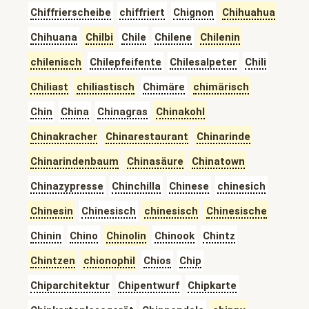
Chiffrierscheibe
chiffriert
Chignon
Chihuahua
Chihuana
Chilbi
Chile
Chilene
Chilenin
chilenisch
Chilepfeifente
Chilesalpeter
Chili
Chiliast
chiliastisch
Chimäre
chimärisch
Chin
China
Chinagras
Chinakohl
Chinakracher
Chinarestaurant
Chinarinde
Chinarindenbaum
Chinasäure
Chinatown
Chinazypresse
Chinchilla
Chinese
chinesich
Chinesin
Chinesisch
chinesisch
Chinesische
Chinin
Chino
Chinolin
Chinook
Chintz
Chintzen
chionophil
Chios
Chip
Chiparchitektur
Chipentwurf
Chipkarte