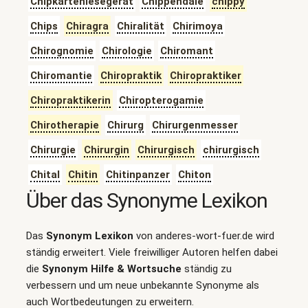
Chipkartenlesegerät
Chippendale
chippy
Chips
Chiragra
Chiralität
Chirimoya
Chirognomie
Chirologie
Chiromant
Chiromantie
Chiropraktik
Chiropraktiker
Chiropraktikerin
Chiropterogamie
Chirotherapie
Chirurg
Chirurgenmesser
Chirurgie
Chirurgin
Chirurgisch
chirurgisch
Chital
Chitin
Chitinpanzer
Chiton
Über das Synonyme Lexikon
Das
Synonym Lexikon
von anderes-wort-fuer.de wird
ständig erweitert. Viele freiwilliger Autoren helfen dabei
die
Synonym Hilfe & Wortsuche
ständig zu
verbessern und um neue unbekannte Synonyme als
auch Wortbedeutungen zu erweitern.