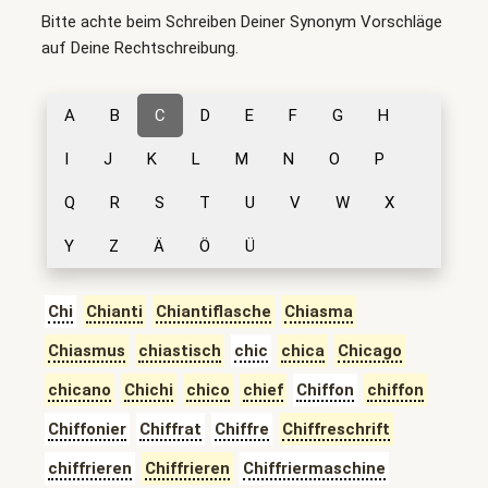
Bitte achte beim Schreiben Deiner Synonym Vorschläge
auf Deine Rechtschreibung.
A
B
C
D
E
F
G
H
I
J
K
L
M
N
O
P
Q
R
S
T
U
V
W
X
Y
Z
Ä
Ö
Ü
Chi
Chianti
Chiantiflasche
Chiasma
Chiasmus
chiastisch
chic
chica
Chicago
chicano
Chichi
chico
chief
Chiffon
chiffon
Chiffonier
Chiffrat
Chiffre
Chiffreschrift
chiffrieren
Chiffrieren
Chiffriermaschine