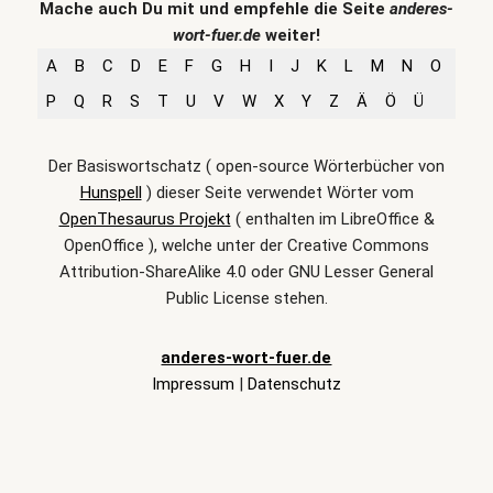
Mache auch Du mit und empfehle die Seite
anderes-
wort-fuer.de
weiter!
A
B
C
D
E
F
G
H
I
J
K
L
M
N
O
P
Q
R
S
T
U
V
W
X
Y
Z
Ä
Ö
Ü
Der Basiswortschatz ( open-source Wörterbücher von
Hunspell
) dieser Seite verwendet Wörter vom
OpenThesaurus Projekt
( enthalten im LibreOffice &
OpenOffice ), welche unter der Creative Commons
Attribution-ShareAlike 4.0 oder GNU Lesser General
Public License stehen.
anderes-wort-fuer.de
Impressum
|
Datenschutz