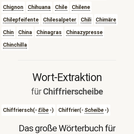
Chignon
Chihuana
Chile
Chilene
Chilepfeifente
Chilesalpeter
Chili
Chimäre
Chin
China
Chinagras
Chinazypresse
Chinchilla
Wort-Extraktion
für
Chiffrierscheibe
Chiffriersch(-
Eibe
-)
Chiffrier(-
Scheibe
-)
Das große Wörterbuch für