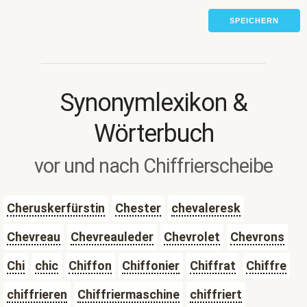
SPEICHERN
Synonymlexikon &
Wörterbuch
vor und nach Chiffrierscheibe
Cheruskerfürstin
Chester
chevaleresk
Chevreau
Chevreauleder
Chevrolet
Chevrons
Chi
chic
Chiffon
Chiffonier
Chiffrat
Chiffre
chiffrieren
Chiffriermaschine
chiffriert