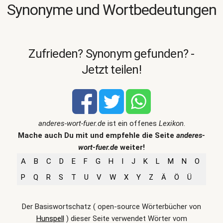
Synonyme und Wortbedeutungen
Zufrieden? Synonym gefunden? -
Jetzt teilen!
anderes-wort-fuer.de
ist ein offenes
Lexikon
.
Mache auch Du mit und empfehle die Seite
anderes-
wort-fuer.de
weiter!
A
B
C
D
E
F
G
H
I
J
K
L
M
N
O
P
Q
R
S
T
U
V
W
X
Y
Z
Ä
Ö
Ü
Der Basiswortschatz ( open-source Wörterbücher von
Hunspell
) dieser Seite verwendet Wörter vom