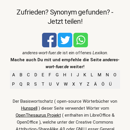
Zufrieden? Synonym gefunden? -
Jetzt teilen!
anderes-wort-fuer.de
ist ein offenes
Lexikon
.
Mache auch Du mit und empfehle die Seite
anderes-
wort-fuer.de
weiter!
A
B
C
D
E
F
G
H
I
J
K
L
M
N
O
P
Q
R
S
T
U
V
W
X
Y
Z
Ä
Ö
Ü
Der Basiswortschatz ( open-source Wörterbücher von
Hunspell
) dieser Seite verwendet Wörter vom
OpenThesaurus Projekt
( enthalten im LibreOffice &
OpenOffice ), welche unter der Creative Commons
Attribution-ShareAlike 4.0 oder GNU Lesser General