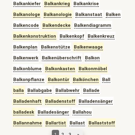
Balkankiefer
Balkankrieg
Balkankrise
Balkanologe
Balkanologie
Balkanstaat
Balken
Balkencode
Balkendecke
Balkendiagramm
Balkenkonstruktion
Balkenkopf
Balkenkreuz
Balkenplan
Balkenstütze
Balkenwaage
Balkenwerk
Balkenüberschrift
Balkon
Balkonblume
Balkonkasten
Balkonmöbel
Balkonpflanze
Balkontür
Balkönchen
Ball
balla
Ballabgabe
Ballabwehr
Ballade
Balladenhaft
Balladenstoff
Balladensänger
balladesk
Balladesänger
Ballahou
Ballannahme
Ballartist
Ballast
Ballaststoff
1
2
3
»