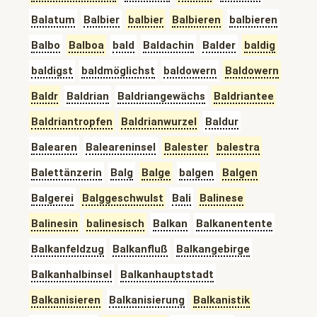
Balatum
Balbier
balbier
Balbieren
balbieren
Balbo
Balboa
bald
Baldachin
Balder
baldig
baldigst
baldmöglichst
baldowern
Baldowern
Baldr
Baldrian
Baldriangewächs
Baldriantee
Baldriantropfen
Baldrianwurzel
Baldur
Balearen
Baleareninsel
Balester
balestra
Balettänzerin
Balg
Balge
balgen
Balgen
Balgerei
Balggeschwulst
Bali
Balinese
Balinesin
balinesisch
Balkan
Balkanentente
Balkanfeldzug
Balkanfluß
Balkangebirge
Balkanhalbinsel
Balkanhauptstadt
Balkanisieren
Balkanisierung
Balkanistik