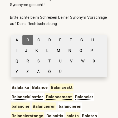
Synonyme gesucht!
Bitte achte beim Schreiben Deiner Synonym Vorschläge
auf Deine Rechtschreibung.
A
B
C
D
E
F
G
H
I
J
K
L
M
N
O
P
Q
R
S
T
U
V
W
X
Y
Z
Ä
Ö
Ü
Balalaika
Balance
Balanceakt
Balancekünstler
Balancement
Balancier
balancier
Balancieren
balancieren
Balancierstange
Balanitis
balata
Balaton