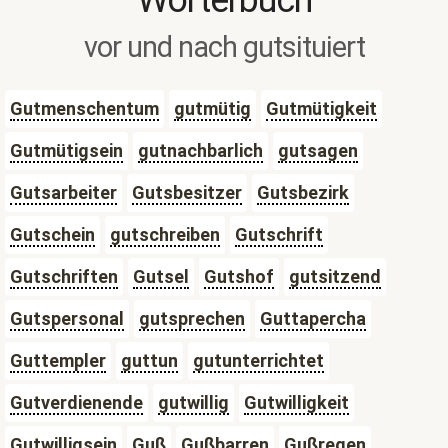
Wörterbuch
vor und nach gutsituiert
Gutmenschentum
gutmütig
Gutmütigkeit
Gutmütigsein
gutnachbarlich
gutsagen
Gutsarbeiter
Gutsbesitzer
Gutsbezirk
Gutschein
gutschreiben
Gutschrift
Gutschriften
Gutsel
Gutshof
gutsitzend
Gutspersonal
gutsprechen
Guttapercha
Guttempler
guttun
gutunterrichtet
Gutverdienende
gutwillig
Gutwilligkeit
Gutwilligsein
Guß
Gußbarren
Gußregen