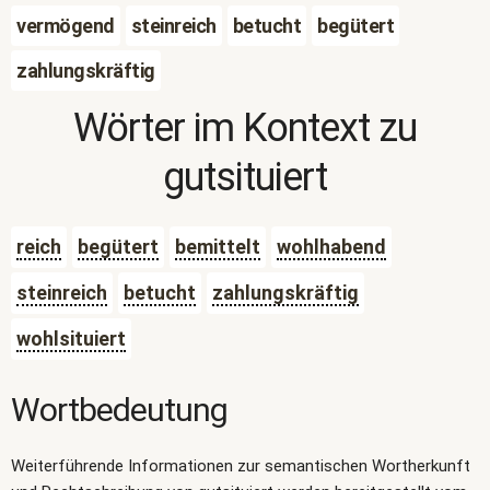
vermögend
steinreich
betucht
begütert
zahlungskräftig
Wörter im Kontext zu
gutsituiert
reich
begütert
bemittelt
wohlhabend
steinreich
betucht
zahlungskräftig
wohlsituiert
Wortbedeutung
Weiterführende Informationen zur semantischen Wortherkunft