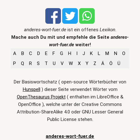
anderes-wort-fuer.de
ist ein offenes
Lexikon
.
Mache auch Du mit und empfehle die Seite
anderes-
wort-fuer.de
weiter!
A
B
C
D
E
F
G
H
I
J
K
L
M
N
O
P
Q
R
S
T
U
V
W
X
Y
Z
Ä
Ö
Ü
Der Basiswortschatz ( open-source Wörterbücher von
Hunspell
) dieser Seite verwendet Wörter vom
OpenThesaurus Projekt
( enthalten im LibreOffice &
OpenOffice ), welche unter der Creative Commons
Attribution-ShareAlike 4.0 oder GNU Lesser General
Public License stehen.
anderes-wort-fuer.de