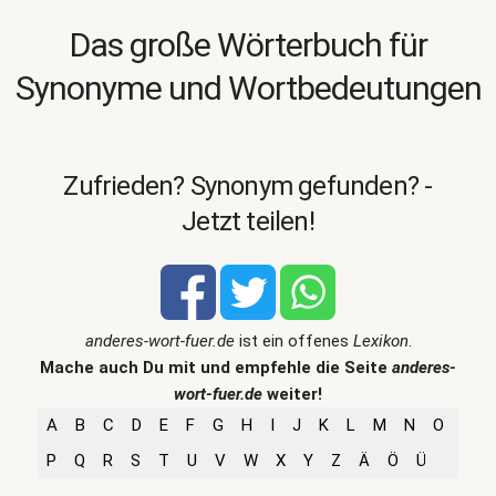
Das große Wörterbuch für
Synonyme und Wortbedeutungen
Zufrieden? Synonym gefunden? -
Jetzt teilen!
anderes-wort-fuer.de
ist ein offenes
Lexikon
.
Mache auch Du mit und empfehle die Seite
anderes-
wort-fuer.de
weiter!
A
B
C
D
E
F
G
H
I
J
K
L
M
N
O
P
Q
R
S
T
U
V
W
X
Y
Z
Ä
Ö
Ü