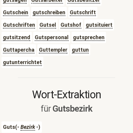
Gutschein
gutschreiben
Gutschrift
Gutschriften
Gutsel
Gutshof
gutsituiert
gutsitzend
Gutspersonal
gutsprechen
Guttapercha
Guttempler
guttun
gutunterrichtet
Wort-Extraktion
für
Gutsbezirk
Guts(-
Bezirk
-)