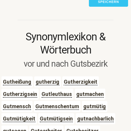
SPEICHERN
Synonymlexikon &
Wörterbuch
vor und nach Gutsbezirk
Gutheißung
gutherzig
Gutherzigkeit
Gutherzigsein
Gutleuthaus
gutmachen
Gutmensch
Gutmenschentum
gutmütig
Gutmütigkeit
Gutmütigsein
gutnachbarlich
gutsagen
Gutsarbeiter
Gutsbesitzer