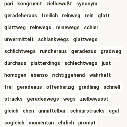
pari
kongruent
zielbewußt
synonym
geradeheraus
freilich
reinweg
rein
glatt
glattweg
reinwegs
reinewegs
schier
unvermittelt
schlankwegs
glattwegs
schlichtwegs
rundheraus
geradezus
gradweg
durchaus
platterdings
schlechtwegs
just
homogen
ebenso
richtiggehend
wahrhaft
frei
geradeaus
offenherzig
gradlinig
schnell
stracks
geradenwegs
wegs
zielbewusst
gleich
eben
unmittelbar
schnurstracks
egal
sogleich
momentan
ehrlich
prompt