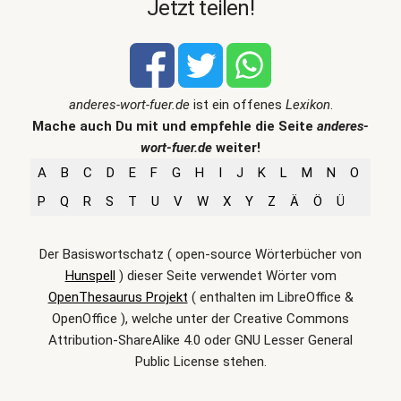
Jetzt teilen!
anderes-wort-fuer.de
ist ein offenes
Lexikon
.
Mache auch Du mit und empfehle die Seite
anderes-
wort-fuer.de
weiter!
A
B
C
D
E
F
G
H
I
J
K
L
M
N
O
P
Q
R
S
T
U
V
W
X
Y
Z
Ä
Ö
Ü
Der Basiswortschatz ( open-source Wörterbücher von
Hunspell
) dieser Seite verwendet Wörter vom
OpenThesaurus Projekt
( enthalten im LibreOffice &
OpenOffice ), welche unter der Creative Commons
Attribution-ShareAlike 4.0 oder GNU Lesser General
Public License stehen.