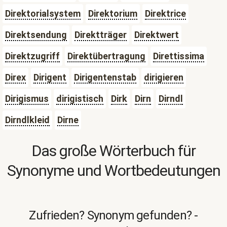
Direktorialsystem
Direktorium
Direktrice
Direktsendung
Direktträger
Direktwert
Direktzugriff
Direktübertragung
Direttissima
Direx
Dirigent
Dirigentenstab
dirigieren
Dirigismus
dirigistisch
Dirk
Dirn
Dirndl
Dirndlkleid
Dirne
Das große Wörterbuch für
Synonyme und Wortbedeutungen
Zufrieden? Synonym gefunden? -