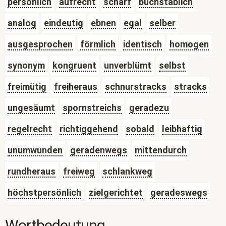
persönlich
aufrecht
scharf
buchstäblich
analog
eindeutig
ebnen
egal
selber
ausgesprochen
förmlich
identisch
homogen
synonym
kongruent
unverblümt
selbst
freimütig
freiheraus
schnurstracks
stracks
ungesäumt
spornstreichs
geradezu
regelrecht
richtiggehend
sobald
leibhaftig
unumwunden
geradenwegs
mittendurch
rundheraus
freiweg
schlankweg
höchstpersönlich
zielgerichtet
geradeswegs
Wortbedeutung