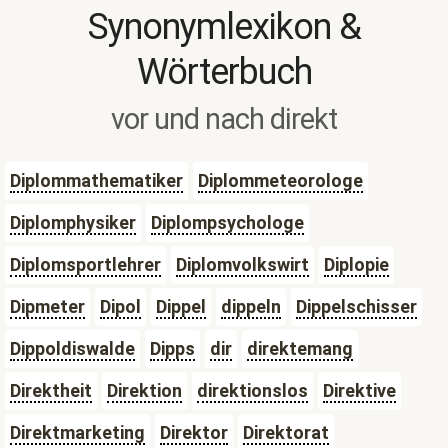
Synonymlexikon &
Wörterbuch
vor und nach direkt
Diplommathematiker
Diplommeteorologe
Diplomphysiker
Diplompsychologe
Diplomsportlehrer
Diplomvolkswirt
Diplopie
Dipmeter
Dipol
Dippel
dippeln
Dippelschisser
Dippoldiswalde
Dipps
dir
direktemang
Direktheit
Direktion
direktionslos
Direktive
Direktmarketing
Direktor
Direktorat