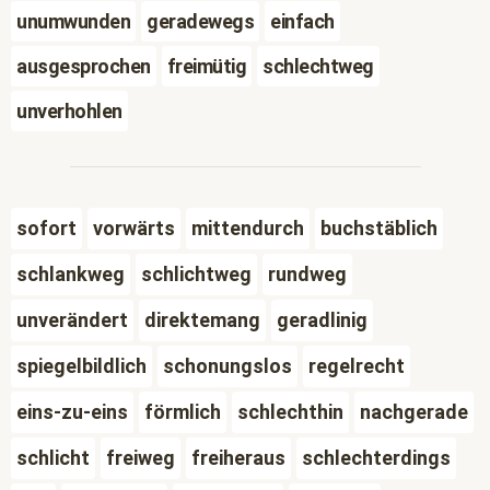
unumwunden
geradewegs
einfach
ausgesprochen
freimütig
schlechtweg
unverhohlen
sofort
vorwärts
mittendurch
buchstäblich
schlankweg
schlichtweg
rundweg
unverändert
direktemang
geradlinig
spiegelbildlich
schonungslos
regelrecht
eins-zu-eins
förmlich
schlechthin
nachgerade
schlicht
freiweg
freiheraus
schlechterdings