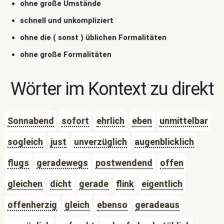
ohne große Umstände
schnell und unkompliziert
ohne die ( sonst ) üblichen Formalitäten
ohne große Formalitäten
Wörter im Kontext zu
direkt
Sonnabend
sofort
ehrlich
eben
unmittelbar
sogleich
just
unverzüglich
augenblicklich
flugs
geradewegs
postwendend
offen
gleichen
dicht
gerade
flink
eigentlich
offenherzig
gleich
ebenso
geradeaus