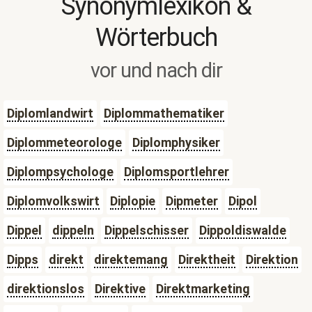
Synonymlexikon &
Wörterbuch
vor und nach dir
Diplomlandwirt
Diplommathematiker
Diplommeteorologe
Diplomphysiker
Diplompsychologe
Diplomsportlehrer
Diplomvolkswirt
Diplopie
Dipmeter
Dipol
Dippel
dippeln
Dippelschisser
Dippoldiswalde
Dipps
direkt
direktemang
Direktheit
Direktion
direktionslos
Direktive
Direktmarketing