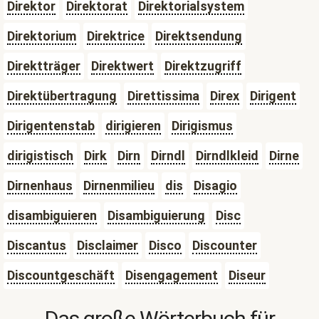
Direktor
Direktorat
Direktorialsystem
Direktorium
Direktrice
Direktsendung
Direktträger
Direktwert
Direktzugriff
Direktübertragung
Direttissima
Direx
Dirigent
Dirigentenstab
dirigieren
Dirigismus
dirigistisch
Dirk
Dirn
Dirndl
Dirndlkleid
Dirne
Dirnenhaus
Dirnenmilieu
dis
Disagio
disambiguieren
Disambiguierung
Disc
Discantus
Disclaimer
Disco
Discounter
Discountgeschäft
Disengagement
Diseur
Das große Wörterbuch für