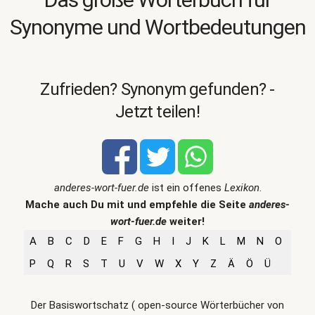
Synonyme und Wortbedeutungen
Zufrieden? Synonym gefunden? -
Jetzt teilen!
anderes-wort-fuer.de
ist ein offenes
Lexikon
.
Mache auch Du mit und empfehle die Seite
anderes-
wort-fuer.de
weiter!
A
B
C
D
E
F
G
H
I
J
K
L
M
N
O
P
Q
R
S
T
U
V
W
X
Y
Z
Ä
Ö
Ü
Der Basiswortschatz ( open-source Wörterbücher von