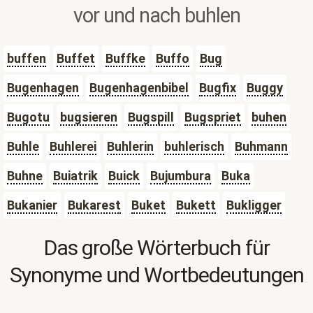
vor und nach buhlen
buffen
Buffet
Buffke
Buffo
Bug
Bugenhagen
Bugenhagenbibel
Bugfix
Buggy
Bugotu
bugsieren
Bugspill
Bugspriet
buhen
Buhle
Buhlerei
Buhlerin
buhlerisch
Buhmann
Buhne
Buiatrik
Buick
Bujumbura
Buka
Bukanier
Bukarest
Buket
Bukett
Bukligger
Das große Wörterbuch für
Synonyme und Wortbedeutungen