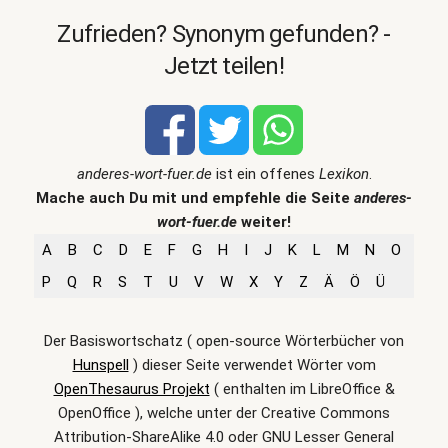
Zufrieden? Synonym gefunden? -
Jetzt teilen!
anderes-wort-fuer.de
ist ein offenes
Lexikon
.
Mache auch Du mit und empfehle die Seite
anderes-
wort-fuer.de
weiter!
A
B
C
D
E
F
G
H
I
J
K
L
M
N
O
P
Q
R
S
T
U
V
W
X
Y
Z
Ä
Ö
Ü
Der Basiswortschatz ( open-source Wörterbücher von
Hunspell
) dieser Seite verwendet Wörter vom
OpenThesaurus Projekt
( enthalten im LibreOffice &
OpenOffice ), welche unter der Creative Commons
Attribution-ShareAlike 4.0 oder GNU Lesser General