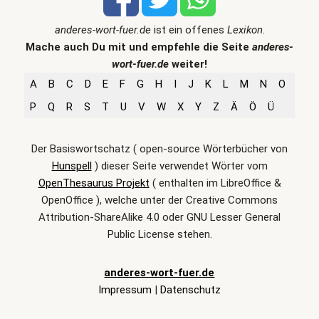
anderes-wort-fuer.de
ist ein offenes
Lexikon
.
Mache auch Du mit und empfehle die Seite
anderes-
wort-fuer.de
weiter!
A
B
C
D
E
F
G
H
I
J
K
L
M
N
O
P
Q
R
S
T
U
V
W
X
Y
Z
Ä
Ö
Ü
Der Basiswortschatz ( open-source Wörterbücher von
Hunspell
) dieser Seite verwendet Wörter vom
OpenThesaurus Projekt
( enthalten im LibreOffice &
OpenOffice ), welche unter der Creative Commons
Attribution-ShareAlike 4.0 oder GNU Lesser General
Public License stehen.
anderes-wort-fuer.de
Impressum
|
Datenschutz