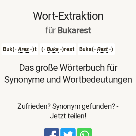
Wort-Extraktion
für
Bukarest
Buk(-
Ares
-)t
(-
Buka
-)rest
Buka(-
Rest
-)
Das große Wörterbuch für
Synonyme und Wortbedeutungen
Zufrieden? Synonym gefunden? -
Jetzt teilen!