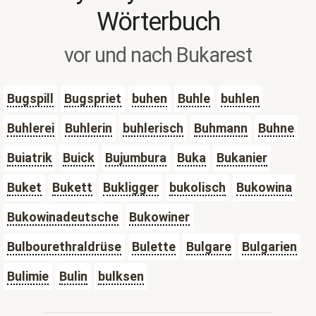
Wörterbuch
vor und nach Bukarest
Bugspill
Bugspriet
buhen
Buhle
buhlen
Buhlerei
Buhlerin
buhlerisch
Buhmann
Buhne
Buiatrik
Buick
Bujumbura
Buka
Bukanier
Buket
Bukett
Bukligger
bukolisch
Bukowina
Bukowinadeutsche
Bukowiner
Bulbourethraldrüse
Bulette
Bulgare
Bulgarien
Bulimie
Bulin
bulksen