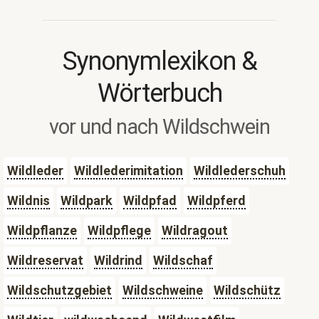
Synonymlexikon &
Wörterbuch
vor und nach Wildschwein
Wildleder
Wildlederimitation
Wildlederschuh
Wildnis
Wildpark
Wildpfad
Wildpferd
Wildpflanze
Wildpflege
Wildragout
Wildreservat
Wildrind
Wildschaf
Wildschutzgebiet
Wildschweine
Wildschütz