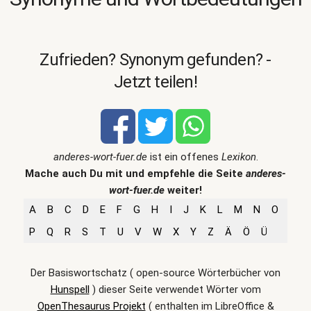
Zufrieden? Synonym gefunden? -
Jetzt teilen!
anderes-wort-fuer.de
ist ein offenes
Lexikon
.
Mache auch Du mit und empfehle die Seite
anderes-
wort-fuer.de
weiter!
A
B
C
D
E
F
G
H
I
J
K
L
M
N
O
P
Q
R
S
T
U
V
W
X
Y
Z
Ä
Ö
Ü
Der Basiswortschatz ( open-source Wörterbücher von
Hunspell
) dieser Seite verwendet Wörter vom
OpenThesaurus Projekt
( enthalten im LibreOffice &