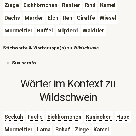
Ziege
Eichhörnchen
Rentier
Rind
Kamel
Dachs
Marder
Elch
Ren
Giraffe
Wiesel
Murmeltier
Büffel
Nilpferd
Waldtier
Stichworte & Wortgruppe(n) zu
Wildschwein
Sus scrofa
Wörter im Kontext zu
Wildschwein
Seekuh
Fuchs
Eichhörnchen
Kaninchen
Hase
Murmeltier
Lama
Schaf
Ziege
Kamel