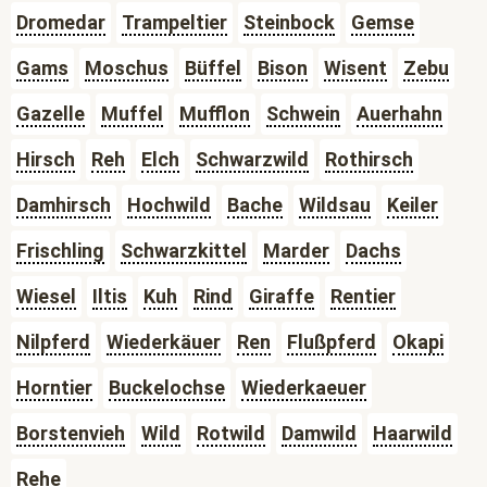
Dromedar
Trampeltier
Steinbock
Gemse
Gams
Moschus
Büffel
Bison
Wisent
Zebu
Gazelle
Muffel
Mufflon
Schwein
Auerhahn
Hirsch
Reh
Elch
Schwarzwild
Rothirsch
Damhirsch
Hochwild
Bache
Wildsau
Keiler
Frischling
Schwarzkittel
Marder
Dachs
Wiesel
Iltis
Kuh
Rind
Giraffe
Rentier
Nilpferd
Wiederkäuer
Ren
Flußpferd
Okapi
Horntier
Buckelochse
Wiederkaeuer
Borstenvieh
Wild
Rotwild
Damwild
Haarwild
Rehe