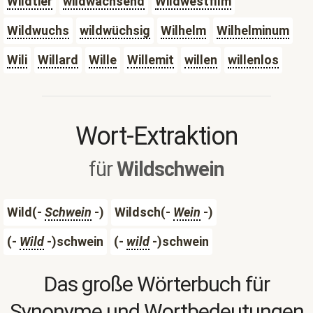
Wildtier
wildwachsend
Wildwestfilm
Wildwuchs
wildwüchsig
Wilhelm
Wilhelminum
Wili
Willard
Wille
Willemit
willen
willenlos
Wort-Extraktion
für
Wildschwein
Wild(-
Schwein
-)
Wildsch(-
Wein
-)
(-
Wild
-)schwein
(-
wild
-)schwein
Das große Wörterbuch für
Synonyme und Wortbedeutungen