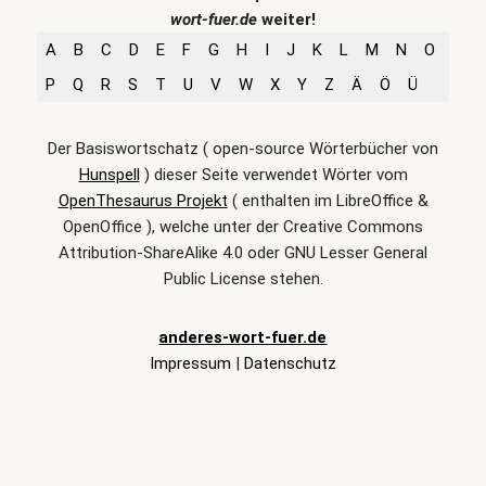
wort-fuer.de
weiter!
A
B
C
D
E
F
G
H
I
J
K
L
M
N
O
P
Q
R
S
T
U
V
W
X
Y
Z
Ä
Ö
Ü
Der Basiswortschatz ( open-source Wörterbücher von
Hunspell
) dieser Seite verwendet Wörter vom
OpenThesaurus Projekt
( enthalten im LibreOffice &
OpenOffice ), welche unter der Creative Commons
Attribution-ShareAlike 4.0 oder GNU Lesser General
Public License stehen.
anderes-wort-fuer.de
Impressum
|
Datenschutz