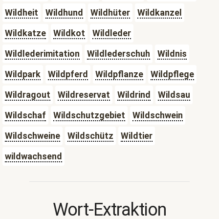
Wildheit
Wildhund
Wildhüter
Wildkanzel
Wildkatze
Wildkot
Wildleder
Wildlederimitation
Wildlederschuh
Wildnis
Wildpark
Wildpferd
Wildpflanze
Wildpflege
Wildragout
Wildreservat
Wildrind
Wildsau
Wildschaf
Wildschutzgebiet
Wildschwein
Wildschweine
Wildschütz
Wildtier
wildwachsend
Wort-Extraktion