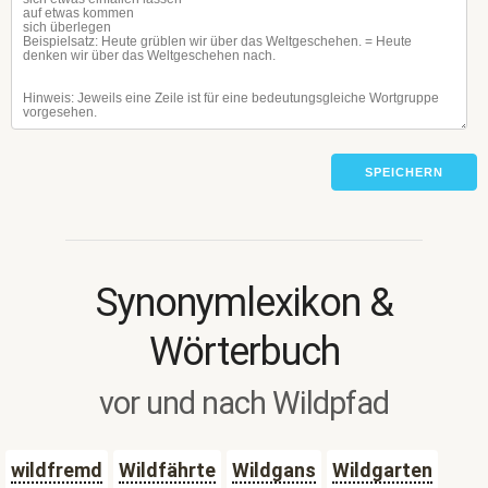
SPEICHERN
Synonymlexikon &
Wörterbuch
vor und nach Wildpfad
wildfremd
Wildfährte
Wildgans
Wildgarten