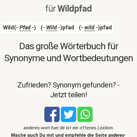
für
Wildpfad
Wild(-
Pfad
-)
(-
Wild
-)pfad
(-
wild
-)pfad
Das große Wörterbuch für
Synonyme und Wortbedeutungen
Zufrieden? Synonym gefunden? -
Jetzt teilen!
anderes-wort-fuer.de
ist ein offenes
Lexikon
.
Mache auch Du mit und empfehle die Seite
anderes-