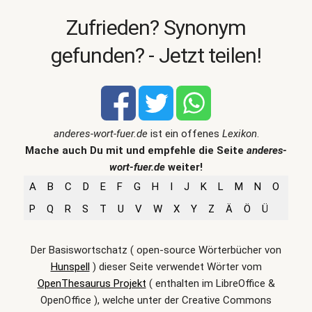
Zufrieden? Synonym
gefunden? - Jetzt teilen!
anderes-wort-fuer.de
ist ein offenes
Lexikon
.
Mache auch Du mit und empfehle die Seite
anderes-
wort-fuer.de
weiter!
A
B
C
D
E
F
G
H
I
J
K
L
M
N
O
P
Q
R
S
T
U
V
W
X
Y
Z
Ä
Ö
Ü
Der Basiswortschatz ( open-source Wörterbücher von
Hunspell
) dieser Seite verwendet Wörter vom
OpenThesaurus Projekt
( enthalten im LibreOffice &
OpenOffice ), welche unter der Creative Commons