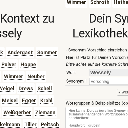
Wimmer
Schroth
Hathe
 Kontext zu
Dein S
sely
Lexikothek
- Synonym-Vorschlag einreichen 
nk
Andergast
Sommer
Hier ist Platz für Deinen Vorschl
Pulver
Hoppe
Bitte achte auf die korrekte Sch
Wort
Wimmer
Neuber
Synonym 1
Weigel
Drews
Schell
+ WE
Meisel
Egger
Krahl
Wortgruppen & Beispielsätze (op
Weißgerber
Ziemann
kelmann
Tiller
Peitsch