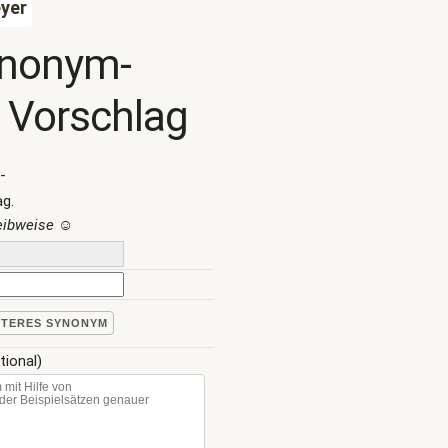
yer
ynonym-
 Vorschlag
-
ag.
reibweise
☺
ITERES SYNONYM
tional)