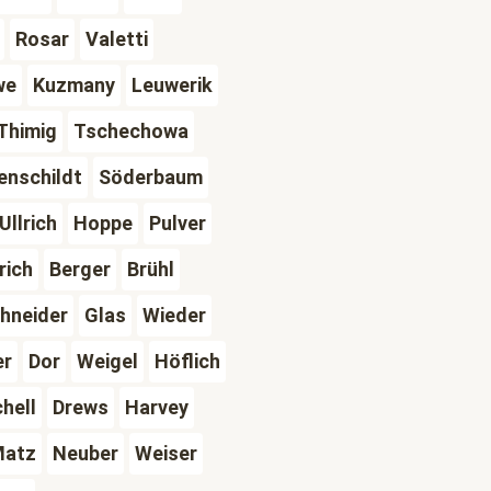
Rosar
Valetti
we
Kuzmany
Leuwerik
Thimig
Tschechowa
enschildt
Söderbaum
Ullrich
Hoppe
Pulver
rich
Berger
Brühl
hneider
Glas
Wieder
er
Dor
Weigel
Höflich
hell
Drews
Harvey
atz
Neuber
Weiser