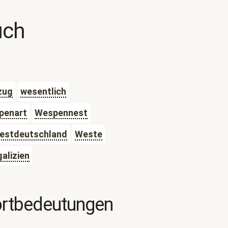
uch
zug
wesentlich
penart
Wespennest
estdeutschland
Weste
alizien
ortbedeutungen