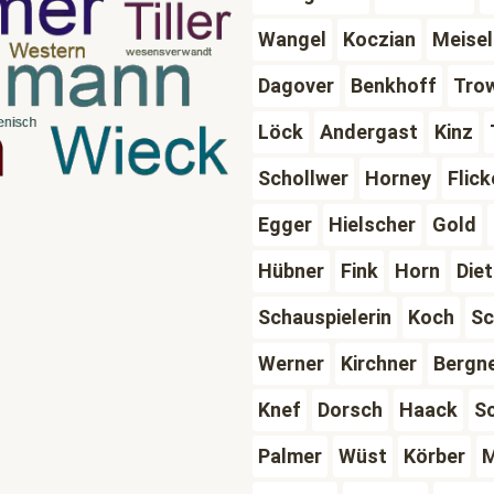
Wangel
Koczian
Meisel
Dagover
Benkhoff
Tro
Löck
Andergast
Kinz
Schollwer
Horney
Flick
Egger
Hielscher
Gold
Hübner
Fink
Horn
Diet
Schauspielerin
Koch
Sc
Werner
Kirchner
Bergn
Knef
Dorsch
Haack
Sc
Palmer
Wüst
Körber
M