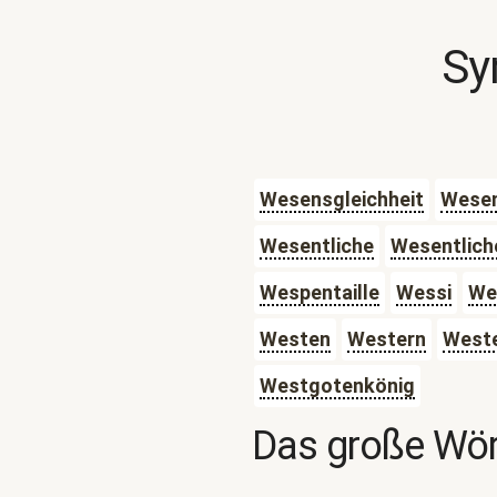
Sy
Wesensgleichheit
Wese
Wesentliche
Wesentlich
Wespentaille
Wessi
We
Westen
Western
West
Westgotenkönig
Das große Wör