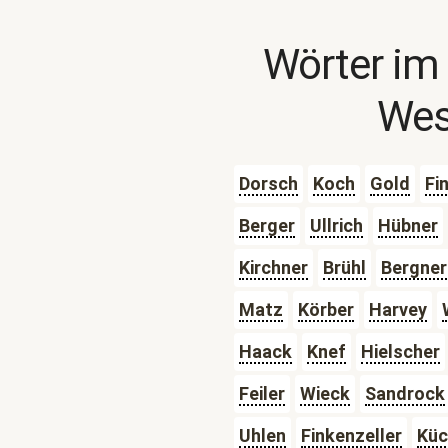
Wörter im
Wes
Dorsch
Koch
Gold
Fi
Berger
Ullrich
Hübner
Kirchner
Brühl
Bergner
Matz
Körber
Harvey
Haack
Knef
Hielscher
Feiler
Wieck
Sandrock
Uhlen
Finkenzeller
Küc