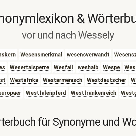
nonymlexikon & Wörterb
vor und nach Wessely
nskern
Wesensmerkmal
wesensverwandt
Wesens
es
Wesertalsperre
Wesfall
weshalb
Wespe
Wes
st
Westafrika
Westarmenisch
Westdeutscher
W
europäer
Westfalenpferd
Westfrankenreich
Westg
terbuch für Synonyme und W