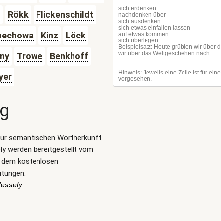
l
Rökk
Flickenschildt
hechowa
Kinz
Löck
ny
Trowe
Benkhoff
yer
ng
zur semantischen Wortherkunft
y werden bereitgestellt vom
, dem kostenlosen
utungen.
Wessely
.