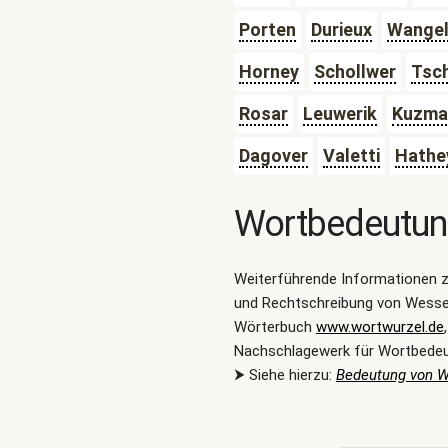
Porten
Durieux
Wange
Horney
Schollwer
Tsc
Rosar
Leuwerik
Kuzma
Dagover
Valetti
Hathe
Wortbedeutu
Weiterführende Informationen 
und Rechtschreibung von Wessel
Wörterbuch
www.wortwurzel.de
Nachschlagewerk für Wortbede
⮞ Siehe hierzu:
Bedeutung von 