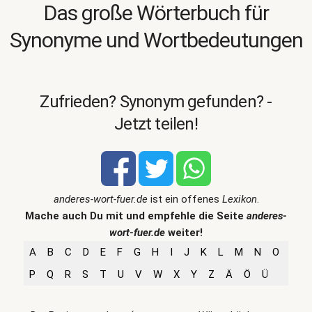
Das große Wörterbuch für
Synonyme und Wortbedeutungen
Zufrieden? Synonym gefunden? -
Jetzt teilen!
anderes-wort-fuer.de
ist ein offenes
Lexikon
.
Mache auch Du mit und empfehle die Seite
anderes-
wort-fuer.de
weiter!
A
B
C
D
E
F
G
H
I
J
K
L
M
N
O
P
Q
R
S
T
U
V
W
X
Y
Z
Ä
Ö
Ü