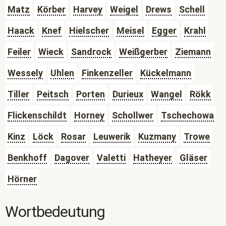
Matz
Körber
Harvey
Weigel
Drews
Schell
Haack
Knef
Hielscher
Meisel
Egger
Krahl
Feiler
Wieck
Sandrock
Weißgerber
Ziemann
Wessely
Uhlen
Finkenzeller
Kückelmann
Tiller
Peitsch
Porten
Durieux
Wangel
Rökk
Flickenschildt
Horney
Schollwer
Tschechowa
Kinz
Löck
Rosar
Leuwerik
Kuzmany
Trowe
Benkhoff
Dagover
Valetti
Hatheyer
Gläser
Hörner
Wortbedeutung