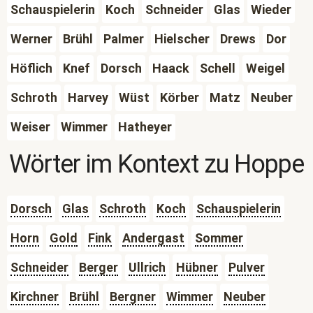
Schauspielerin
Koch
Schneider
Glas
Wieder
Werner
Brühl
Palmer
Hielscher
Drews
Dor
Höflich
Knef
Dorsch
Haack
Schell
Weigel
Schroth
Harvey
Wüst
Körber
Matz
Neuber
Weiser
Wimmer
Hatheyer
Wörter im Kontext zu
Hoppe
Dorsch
Glas
Schroth
Koch
Schauspielerin
Horn
Gold
Fink
Andergast
Sommer
Schneider
Berger
Ullrich
Hübner
Pulver
Kirchner
Brühl
Bergner
Wimmer
Neuber