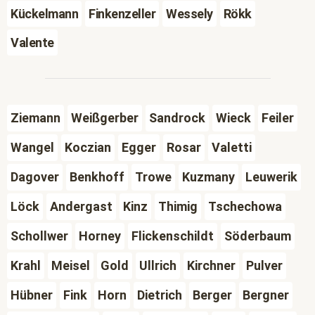
Kückelmann
Finkenzeller
Wessely
Rökk
Valente
Ziemann
Weißgerber
Sandrock
Wieck
Feiler
Wangel
Koczian
Egger
Rosar
Valetti
Dagover
Benkhoff
Trowe
Kuzmany
Leuwerik
Löck
Andergast
Kinz
Thimig
Tschechowa
Schollwer
Horney
Flickenschildt
Söderbaum
Krahl
Meisel
Gold
Ullrich
Kirchner
Pulver
Hübner
Fink
Horn
Dietrich
Berger
Bergner