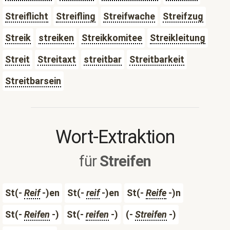
Streiflicht
Streifling
Streifwache
Streifzug
Streik
streiken
Streikkomitee
Streikleitung
Streit
Streitaxt
streitbar
Streitbarkeit
Streitbarsein
Wort-Extraktion
für
Streifen
St(-
Reif
-)en
St(-
reif
-)en
St(-
Reife
-)n
St(-
Reifen
-)
St(-
reifen
-)
(-
Streifen
-)