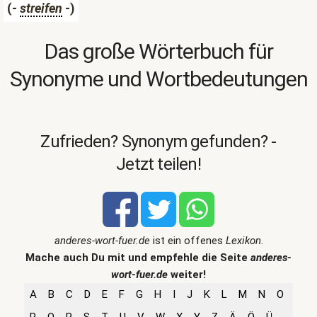
(-
streifen
-)
Das große Wörterbuch für
Synonyme und Wortbedeutungen
Zufrieden? Synonym gefunden? -
Jetzt teilen!
anderes-wort-fuer.de
ist ein offenes
Lexikon
.
Mache auch Du mit und empfehle die Seite
anderes-
wort-fuer.de
weiter!
A
B
C
D
E
F
G
H
I
J
K
L
M
N
O