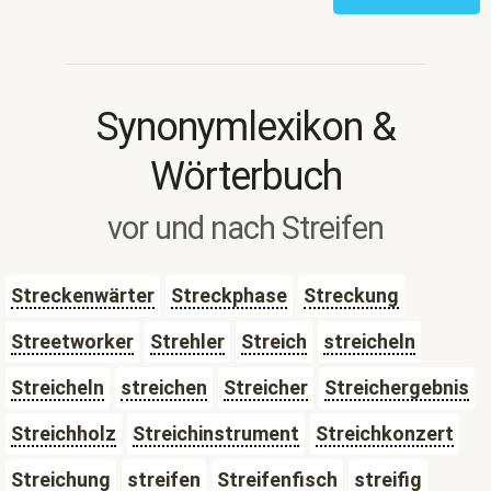
Synonymlexikon &
Wörterbuch
vor und nach Streifen
Streckenwärter
Streckphase
Streckung
Streetworker
Strehler
Streich
streicheln
Streicheln
streichen
Streicher
Streichergebnis
Streichholz
Streichinstrument
Streichkonzert
Streichung
streifen
Streifenfisch
streifig