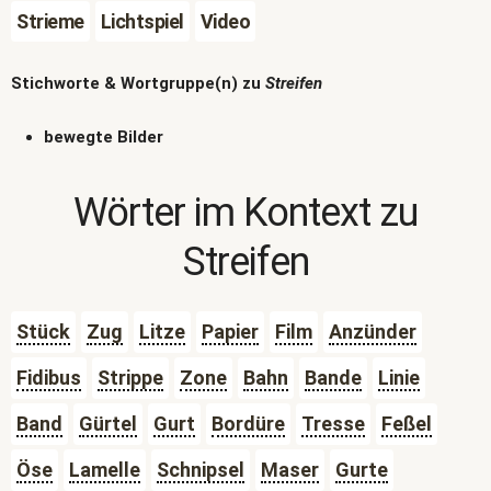
Strieme
Lichtspiel
Video
Stichworte & Wortgruppe(n) zu
Streifen
bewegte Bilder
Wörter im Kontext zu
Streifen
Stück
Zug
Litze
Papier
Film
Anzünder
Fidibus
Strippe
Zone
Bahn
Bande
Linie
Band
Gürtel
Gurt
Bordüre
Tresse
Feßel
Öse
Lamelle
Schnipsel
Maser
Gurte