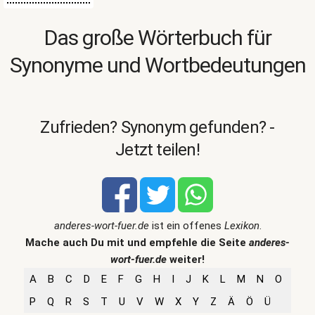
Das große Wörterbuch für
Synonyme und Wortbedeutungen
Zufrieden? Synonym gefunden? -
Jetzt teilen!
anderes-wort-fuer.de
ist ein offenes
Lexikon
.
Mache auch Du mit und empfehle die Seite
anderes-
wort-fuer.de
weiter!
A
B
C
D
E
F
G
H
I
J
K
L
M
N
O
P
Q
R
S
T
U
V
W
X
Y
Z
Ä
Ö
Ü