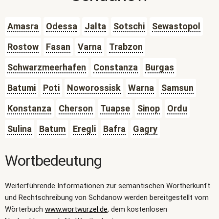
Amasra
Odessa
Jalta
Sotschi
Sewastopol
Rostow
Fasan
Varna
Trabzon
Schwarzmeerhafen
Constanza
Burgas
Batumi
Poti
Noworossisk
Warna
Samsun
Konstanza
Cherson
Tuapse
Sinop
Ordu
Sulina
Batum
Eregli
Bafra
Gagry
Wortbedeutung
Weiterführende Informationen zur semantischen Wortherkunft
und Rechtschreibung von Schdanow werden bereitgestellt vom
Wörterbuch
www.wortwurzel.de
, dem kostenlosen