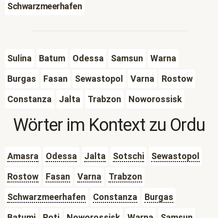
Schwarzmeerhafen
Sulina
Batum
Odessa
Samsun
Warna
Burgas
Fasan
Sewastopol
Varna
Rostow
Constanza
Jalta
Trabzon
Noworossisk
Wörter im Kontext zu
Ordu
Amasra
Odessa
Jalta
Sotschi
Sewastopol
Rostow
Fasan
Varna
Trabzon
Schwarzmeerhafen
Constanza
Burgas
Batumi
Poti
Noworossisk
Warna
Samsun