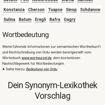
Konstanza
Cherson
Tuapse
Sinop
Schdanow
Sulina
Batum
Eregli
Bafra
Gagry
Wortbedeutung
Weiterführende Informationen zur semantischen Wortherkunft
und Rechtschreibung von Ordu werden bereitgestellt vom
Wörterbuch
www.wortwurzel.de
, dem kostenlosen
Nachschlagewerk für Wortbedeutungen.
⮞ Siehe hierzu:
Bedeutung von Ordu
.
Dein Synonym-Lexikothek
Vorschlag