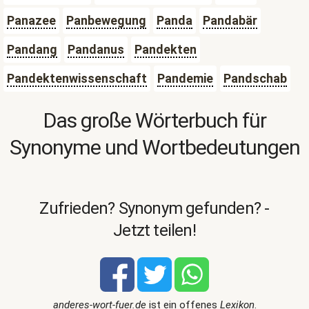
Panazee
Panbewegung
Panda
Pandabär
Pandang
Pandanus
Pandekten
Pandektenwissenschaft
Pandemie
Pandschab
Das große Wörterbuch für
Synonyme und Wortbedeutungen
Zufrieden? Synonym gefunden? -
Jetzt teilen!
anderes-wort-fuer.de
ist ein offenes
Lexikon
.