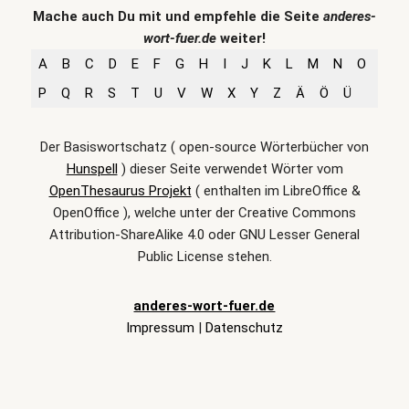
Mache auch Du mit und empfehle die Seite
anderes-
wort-fuer.de
weiter!
A
B
C
D
E
F
G
H
I
J
K
L
M
N
O
P
Q
R
S
T
U
V
W
X
Y
Z
Ä
Ö
Ü
Der Basiswortschatz ( open-source Wörterbücher von
Hunspell
) dieser Seite verwendet Wörter vom
OpenThesaurus Projekt
( enthalten im LibreOffice &
OpenOffice ), welche unter der Creative Commons
Attribution-ShareAlike 4.0 oder GNU Lesser General
Public License stehen.
anderes-wort-fuer.de
Impressum
|
Datenschutz