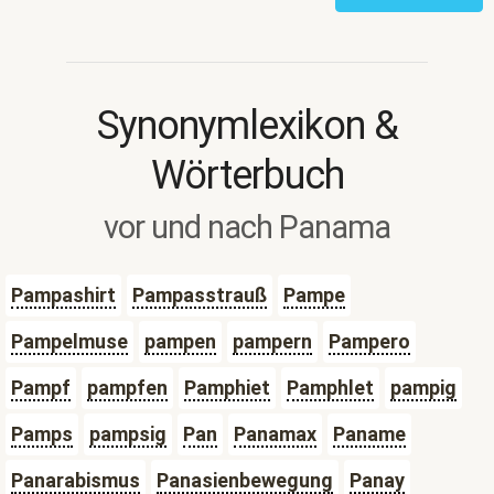
Synonymlexikon &
Wörterbuch
vor und nach Panama
Pampashirt
Pampasstrauß
Pampe
Pampelmuse
pampen
pampern
Pampero
Pampf
pampfen
Pamphiet
Pamphlet
pampig
Pamps
pampsig
Pan
Panamax
Paname
Panarabismus
Panasienbewegung
Panay