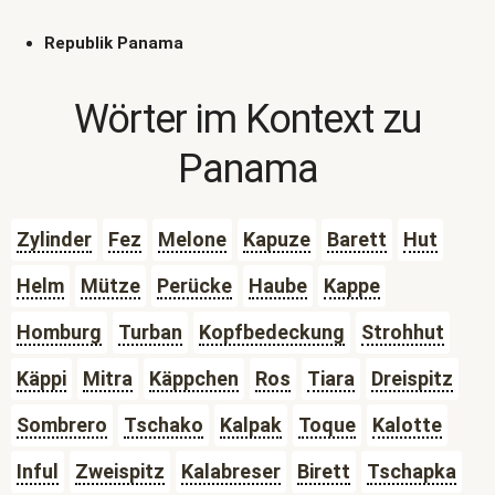
Republik Panama
Wörter im Kontext zu
Panama
Zylinder
Fez
Melone
Kapuze
Barett
Hut
Helm
Mütze
Perücke
Haube
Kappe
Homburg
Turban
Kopfbedeckung
Strohhut
Käppi
Mitra
Käppchen
Ros
Tiara
Dreispitz
Sombrero
Tschako
Kalpak
Toque
Kalotte
Inful
Zweispitz
Kalabreser
Birett
Tschapka