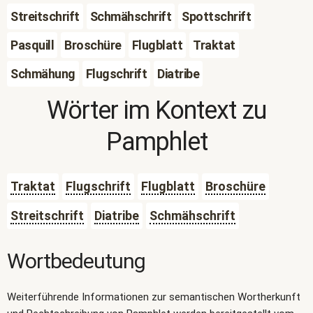
Streitschrift
Schmähschrift
Spottschrift
Pasquill
Broschüre
Flugblatt
Traktat
Schmähung
Flugschrift
Diatribe
Wörter im Kontext zu
Pamphlet
Traktat
Flugschrift
Flugblatt
Broschüre
Streitschrift
Diatribe
Schmähschrift
Wortbedeutung
Weiterführende Informationen zur semantischen Wortherkunft