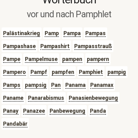
vor und nach Pamphlet
Palästinakrieg
Pamp
Pampa
Pampas
Pampashase
Pampashirt
Pampasstrauß
Pampe
Pampelmuse
pampen
pampern
Pampero
Pampf
pampfen
Pamphiet
pampig
Pamps
pampsig
Pan
Panama
Panamax
Paname
Panarabismus
Panasienbewegung
Panay
Panazee
Panbewegung
Panda
Pandabär