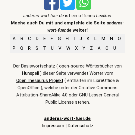
anderes-wort-fuer.de
ist ein offenes
Lexikon
.
Mache auch Du mit und empfehle die Seite
anderes-
wort-fuer.de
weiter!
A
B
C
D
E
F
G
H
I
J
K
L
M
N
O
P
Q
R
S
T
U
V
W
X
Y
Z
Ä
Ö
Ü
Der Basiswortschatz ( open-source Wörterbücher von
Hunspell
) dieser Seite verwendet Wörter vom
OpenThesaurus Projekt
( enthalten im LibreOffice &
OpenOffice ), welche unter der Creative Commons
Attribution-ShareAlike 4.0 oder GNU Lesser General
Public License stehen.
anderes-wort-fuer.de
Impressum
|
Datenschutz