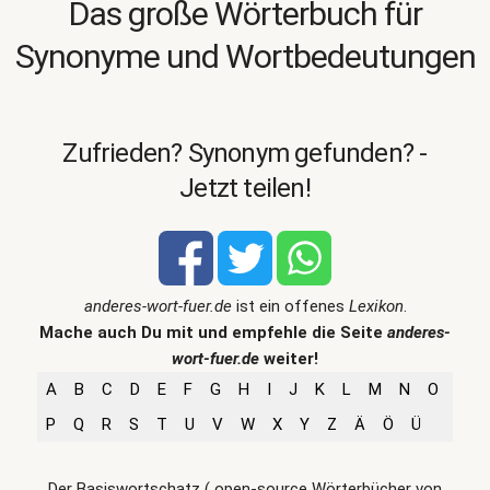
Das große Wörterbuch für
Synonyme und Wortbedeutungen
Zufrieden? Synonym gefunden? -
Jetzt teilen!
anderes-wort-fuer.de
ist ein offenes
Lexikon
.
Mache auch Du mit und empfehle die Seite
anderes-
wort-fuer.de
weiter!
A
B
C
D
E
F
G
H
I
J
K
L
M
N
O
P
Q
R
S
T
U
V
W
X
Y
Z
Ä
Ö
Ü
Der Basiswortschatz ( open-source Wörterbücher von