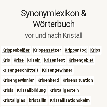
Synonymlexikon &
Wörterbuch
vor und nach Kristall
Krippenbeißer
Krippensetzer
Krippentod
Krips
Kris
Krise
kriseln
krisenfest
Krisengebiet
krisengeschüttelt
Krisengewinner
Krisengewinnler
Krisenherd
Krisensituation
Krisis
Kristallbildung
Kristallgestein
Kristallglas
kristallin
Kristallisationskeim