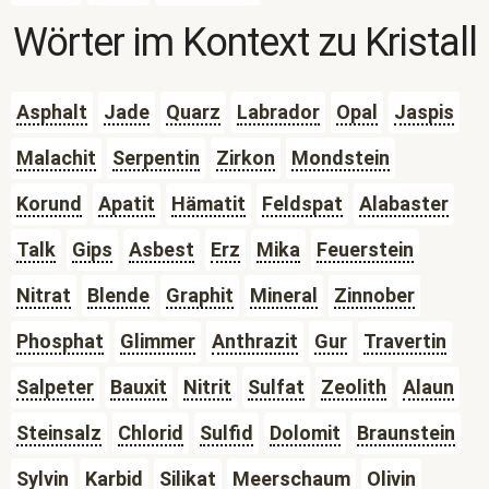
Wörter im Kontext zu
Kristall
Asphalt
Jade
Quarz
Labrador
Opal
Jaspis
Malachit
Serpentin
Zirkon
Mondstein
Korund
Apatit
Hämatit
Feldspat
Alabaster
Talk
Gips
Asbest
Erz
Mika
Feuerstein
Nitrat
Blende
Graphit
Mineral
Zinnober
Phosphat
Glimmer
Anthrazit
Gur
Travertin
Salpeter
Bauxit
Nitrit
Sulfat
Zeolith
Alaun
Steinsalz
Chlorid
Sulfid
Dolomit
Braunstein
Sylvin
Karbid
Silikat
Meerschaum
Olivin