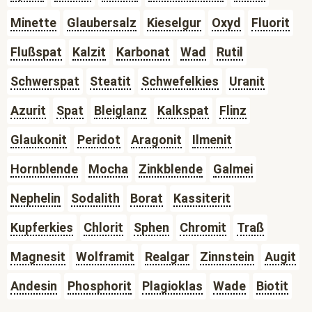
Minette
Glaubersalz
Kieselgur
Oxyd
Fluorit
Flußspat
Kalzit
Karbonat
Wad
Rutil
Schwerspat
Steatit
Schwefelkies
Uranit
Azurit
Spat
Bleiglanz
Kalkspat
Flinz
Glaukonit
Peridot
Aragonit
Ilmenit
Hornblende
Mocha
Zinkblende
Galmei
Nephelin
Sodalith
Borat
Kassiterit
Kupferkies
Chlorit
Sphen
Chromit
Traß
Magnesit
Wolframit
Realgar
Zinnstein
Augit
Andesin
Phosphorit
Plagioklas
Wade
Biotit