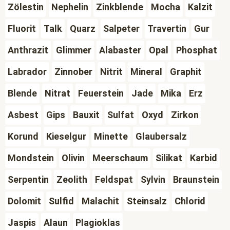
Zölestin
Nephelin
Zinkblende
Mocha
Kalzit
Fluorit
Talk
Quarz
Salpeter
Travertin
Gur
Anthrazit
Glimmer
Alabaster
Opal
Phosphat
Labrador
Zinnober
Nitrit
Mineral
Graphit
Blende
Nitrat
Feuerstein
Jade
Mika
Erz
Asbest
Gips
Bauxit
Sulfat
Oxyd
Zirkon
Korund
Kieselgur
Minette
Glaubersalz
Mondstein
Olivin
Meerschaum
Silikat
Karbid
Serpentin
Zeolith
Feldspat
Sylvin
Braunstein
Dolomit
Sulfid
Malachit
Steinsalz
Chlorid
Jaspis
Alaun
Plagioklas