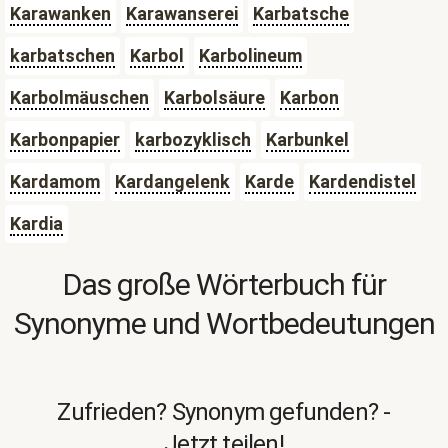
Karawanken
Karawanserei
Karbatsche
karbatschen
Karbol
Karbolineum
Karbolmäuschen
Karbolsäure
Karbon
Karbonpapier
karbozyklisch
Karbunkel
Kardamom
Kardangelenk
Karde
Kardendistel
Kardia
Das große Wörterbuch für
Synonyme und Wortbedeutungen
Zufrieden? Synonym gefunden? -
Jetzt teilen!