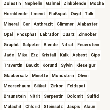
Zölestin
Nephelin
Galmei
Zinkblende
Mocha
Hornblende
Ilmenit
Flußspat
Oxyd
Talk
Mineral
Gur
Anthrazit
Glimmer
Alabaster
Opal
Phosphat
Labrador
Quarz
Zinnober
Graphit
Salpeter
Blende
Nitrat
Feuerstein
Jade
Mika
Erz
Kristall
Kalk
Asbest
Gips
Travertin
Bauxit
Korund
Sylvin
Kieselgur
Glaubersalz
Minette
Mondstein
Olivin
Meerschaum
Silikat
Zirkon
Feldspat
Braunstein
Nitrit
Serpentin
Dolomit
Sulfid
Malachit
Chlorid
Steinsalz
Jaspis
Alaun