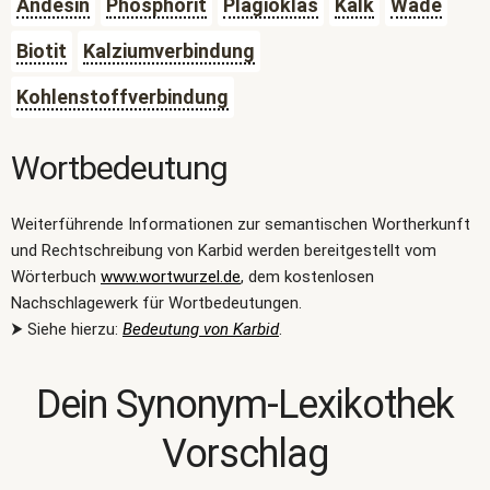
Andesin
Phosphorit
Plagioklas
Kalk
Wade
Biotit
Kalziumverbindung
Kohlenstoffverbindung
Wortbedeutung
Weiterführende Informationen zur semantischen Wortherkunft
und Rechtschreibung von Karbid werden bereitgestellt vom
Wörterbuch
www.wortwurzel.de
, dem kostenlosen
Nachschlagewerk für Wortbedeutungen.
⮞ Siehe hierzu:
Bedeutung von Karbid
.
Dein Synonym-Lexikothek
Vorschlag