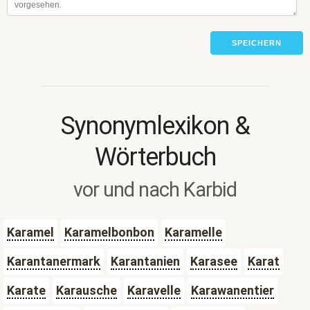
SPEICHERN
Synonymlexikon &
Wörterbuch
vor und nach Karbid
Karamel
Karamelbonbon
Karamelle
Karantanermark
Karantanien
Karasee
Karat
Karate
Karausche
Karavelle
Karawanentier