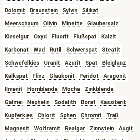
Dolomit
Braunstein
Sylvin
Silikat
Meerschaum
Olivin
Minette
Glaubersalz
Kieselgur
Oxyd
Fluorit
Flußspat
Kalzit
Karbonat
Wad
Rutil
Schwerspat
Steatit
Schwefelkies
Uranit
Azurit
Spat
Bleiglanz
Kalkspat
Flinz
Glaukonit
Peridot
Aragonit
Ilmenit
Hornblende
Mocha
Zinkblende
Galmei
Nephelin
Sodalith
Borat
Kassiterit
Kupferkies
Chlorit
Sphen
Chromit
Traß
Magnesit
Wolframit
Realgar
Zinnstein
Augit