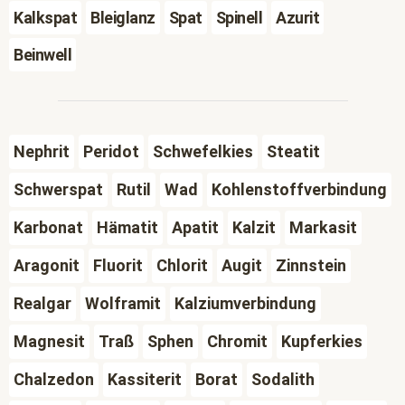
Kalkspat
Bleiglanz
Spat
Spinell
Azurit
Beinwell
Nephrit
Peridot
Schwefelkies
Steatit
Schwerspat
Rutil
Wad
Kohlenstoffverbindung
Karbonat
Hämatit
Apatit
Kalzit
Markasit
Aragonit
Fluorit
Chlorit
Augit
Zinnstein
Realgar
Wolframit
Kalziumverbindung
Magnesit
Traß
Sphen
Chromit
Kupferkies
Chalzedon
Kassiterit
Borat
Sodalith