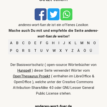
anderes-wort-fuer.de
ist ein offenes
Lexikon
.
Mache auch Du mit und empfehle die Seite
anderes-
wort-fuer.de
weiter!
A
B
C
D
E
F
G
H
I
J
K
L
M
N
O
P
Q
R
S
T
U
V
W
X
Y
Z
Ä
Ö
Ü
Der Basiswortschatz ( open-source Wörterbücher von
Hunspell
) dieser Seite verwendet Wörter vom
OpenThesaurus Projekt
( enthalten im LibreOffice &
OpenOffice ), welche unter der Creative Commons
Attribution-ShareAlike 4.0 oder GNU Lesser General
Public License stehen.
anderes-wort-fuer.de