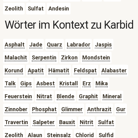
Zeolith
Sulfat
Andesin
Wörter im Kontext zu
Karbid
Asphalt
Jade
Quarz
Labrador
Jaspis
Malachit
Serpentin
Zirkon
Mondstein
Korund
Apatit
Hämatit
Feldspat
Alabaster
Talk
Gips
Asbest
Kristall
Erz
Mika
Feuerstein
Nitrat
Blende
Graphit
Mineral
Zinnober
Phosphat
Glimmer
Anthrazit
Gur
Travertin
Salpeter
Bauxit
Nitrit
Sulfat
Zeolith
Alaun
Steinsalz
Chlorid
Sulfid