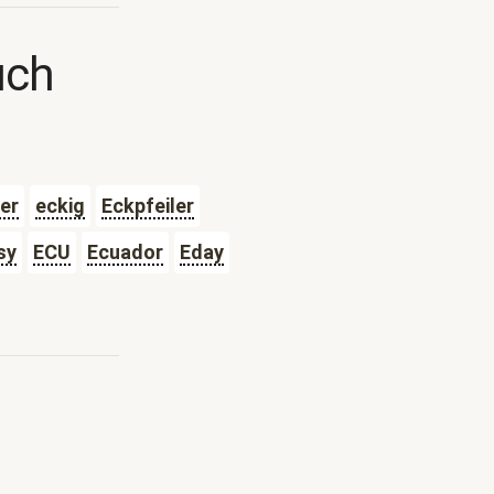
uch
er
eckig
Eckpfeiler
sy
ECU
Ecuador
Eday