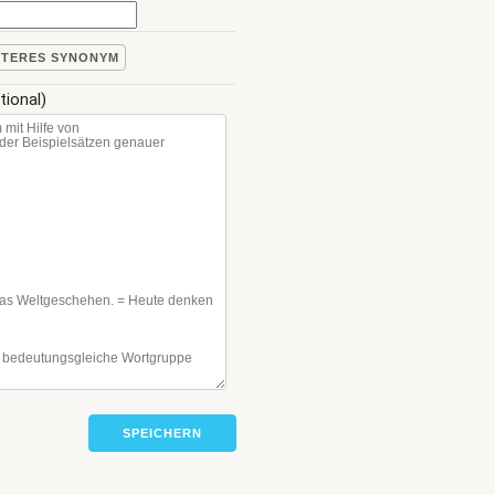
ITERES SYNONYM
tional)
SPEICHERN