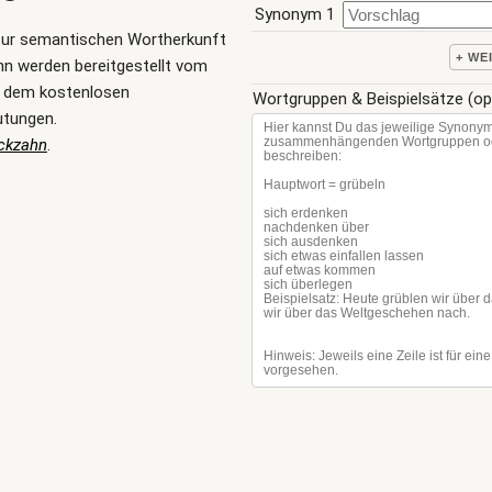
Synonym 1
zur semantischen Wortherkunft
+ WE
n werden bereitgestellt vom
, dem kostenlosen
Wortgruppen & Beispielsätze (op
utungen.
ckzahn
.