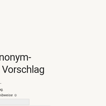
ynonym-
 Vorschlag
-
ag.
reibweise
☺