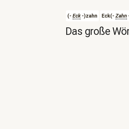
(-
Eck
-)zahn
Eck(-
Zahn
Das große Wör