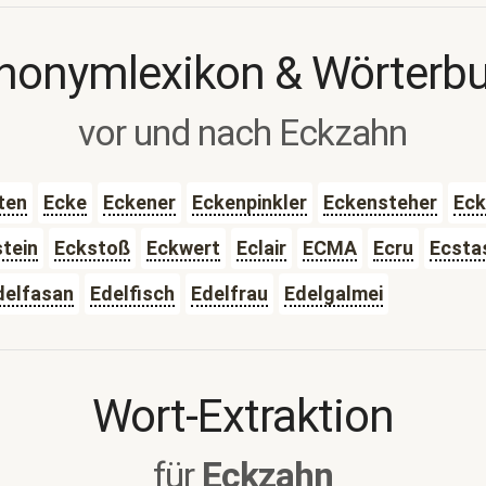
nonymlexikon & Wörterb
vor und nach Eckzahn
ten
Ecke
Eckener
Eckenpinkler
Eckensteher
Eck
tein
Eckstoß
Eckwert
Eclair
ECMA
Ecru
Ecsta
delfasan
Edelfisch
Edelfrau
Edelgalmei
Wort-Extraktion
für
Eckzahn