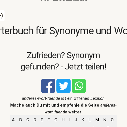
-)
terbuch für Synonyme und W
Zufrieden? Synonym
gefunden? - Jetzt teilen!
anderes-wort-fuer.de
ist ein offenes
Lexikon
.
Mache auch Du mit und empfehle die Seite
anderes-
wort-fuer.de
weiter!
A
B
C
D
E
F
G
H
I
J
K
L
M
N
O