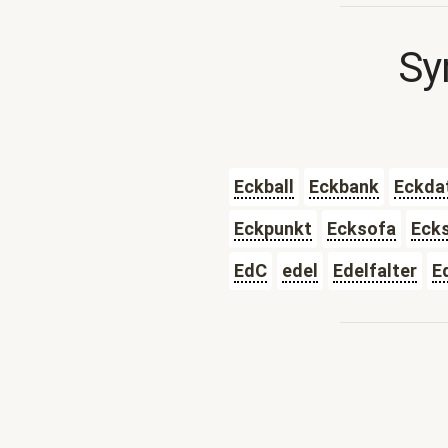
Sy
Eckball
Eckbank
Eckda
Eckpunkt
Ecksofa
Ecks
EdC
edel
Edelfalter
E