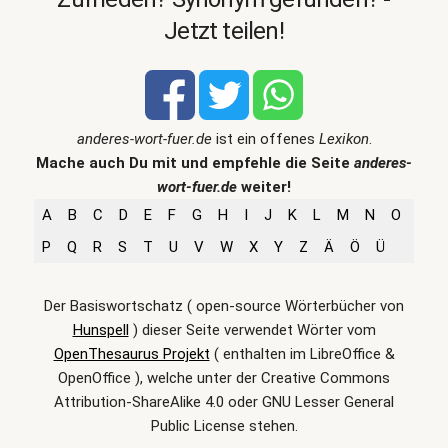
Jetzt teilen!
anderes-wort-fuer.de
ist ein offenes
Lexikon
.
Mache auch Du mit und empfehle die Seite
anderes-
wort-fuer.de
weiter!
A
B
C
D
E
F
G
H
I
J
K
L
M
N
O
P
Q
R
S
T
U
V
W
X
Y
Z
Ä
Ö
Ü
Der Basiswortschatz ( open-source Wörterbücher von
Hunspell
) dieser Seite verwendet Wörter vom
OpenThesaurus Projekt
( enthalten im LibreOffice &
OpenOffice ), welche unter der Creative Commons
Attribution-ShareAlike 4.0 oder GNU Lesser General
Public License stehen.