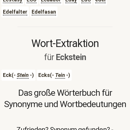
Edelfalter
Edelfasan
Wort-Extraktion
für
Eckstein
Eck(-
Stein
-)
Ecks(-
Tein
-)
Das große Wörterbuch für
Synonyme und Wortbedeutungen
Zufrieden? Synonym gefunden? -