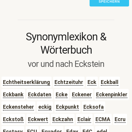
SPEICHERN
Synonymlexikon &
Wörterbuch
vor und nach Eckstein
Echtheitserklärung
Echtzeituhr
Eck
Eckball
Eckbank
Eckdaten
Ecke
Eckener
Eckenpinkler
Eckensteher
eckig
Eckpunkt
Ecksofa
Eckstoß
Eckwert
Eckzahn
Eclair
ECMA
Ecru
Ecstasy
ECU
Ecuador
Eday
EdC
edel