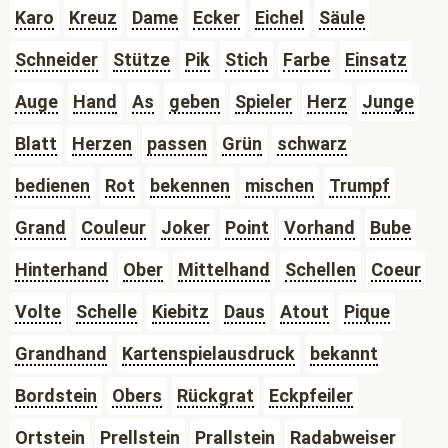
Karo
Kreuz
Dame
Ecker
Eichel
Säule
Schneider
Stütze
Pik
Stich
Farbe
Einsatz
Auge
Hand
As
geben
Spieler
Herz
Junge
Blatt
Herzen
passen
Grün
schwarz
bedienen
Rot
bekennen
mischen
Trumpf
Grand
Couleur
Joker
Point
Vorhand
Bube
Hinterhand
Ober
Mittelhand
Schellen
Coeur
Volte
Schelle
Kiebitz
Daus
Atout
Pique
Grandhand
Kartenspielausdruck
bekannt
Bordstein
Obers
Rückgrat
Eckpfeiler
Ortstein
Prellstein
Prallstein
Radabweiser