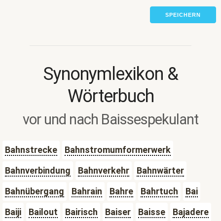
SPEICHERN
Synonymlexikon &
Wörterbuch
vor und nach Baissespekulant
Bahnstrecke
Bahnstromumformerwerk
Bahnverbindung
Bahnverkehr
Bahnwärter
Bahnübergang
Bahrain
Bahre
Bahrtuch
Bai
Baiji
Bailout
Bairisch
Baiser
Baisse
Bajadere