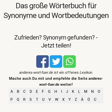
Das große Wörterbuch für
Synonyme und Wortbedeutungen
Zufrieden? Synonym gefunden? -
Jetzt teilen!
anderes-wort-fuer.de
ist ein offenes
Lexikon
.
Mache auch Du mit und empfehle die Seite
anderes-
wort-fuer.de
weiter!
A
B
C
D
E
F
G
H
I
J
K
L
M
N
O
P
Q
R
S
T
U
V
W
X
Y
Z
Ä
Ö
Ü