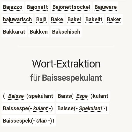
Bajazzo
Bajonett
Bajonettsockel
Bajuware
bajuwarisch
Bajä
Bake
Bakel
Bakelit
Baker
Bakkarat
Bakken
Bakschisch
Wort-Extraktion
für
Baissespekulant
(-
Baisse
-)spekulant
Baiss(-
Espe
-)kulant
Baissespe(-
kulant
-)
Baisse(-
Spekulant
-)
Baissespek(-
Ulan
-)t