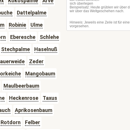
ex
Kokospalme
Arve
buche
Dattelpalme
um
Robinie
Ulme
orn
Eberesche
Schlehe
Stechpalme
Haselnuß
rauerweide
Zeder
orkeiche
Mangobaum
Maulbeerbaum
he
Heckenrose
Taxus
auch
Aprikosenbaum
Rotdorn
Felber