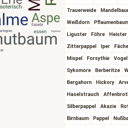
Trauerweide
Mandelba
Weißdorn
Pflaumenbau
Liguster
Föhre
Heister
Zitterpappel
Iper
Fäch
Mispel
Forsythie
Voge
Sykomore
Berberitze
W
Bergahorn
Hickory
Arv
Haselstrauch
Affenbro
Silberpappel
Akazie
Ro
Birnbaum
Pappel
Nußb