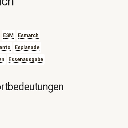
uch
ESM
Esmarch
anto
Esplanade
en
Essenausgabe
ortbedeutungen