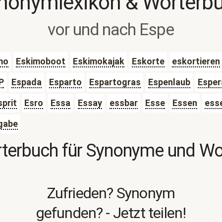
nonymlexikon & Wörterb
vor und nach Espe
mo
Eskimoboot
Eskimokajak
Eskorte
eskortieren
P
Espada
Esparto
Espartogras
Espenlaub
Esper
sprit
Esro
Essa
Essay
essbar
Esse
Essen
ess
gabe
terbuch für Synonyme und W
Zufrieden? Synonym
gefunden? - Jetzt teilen!