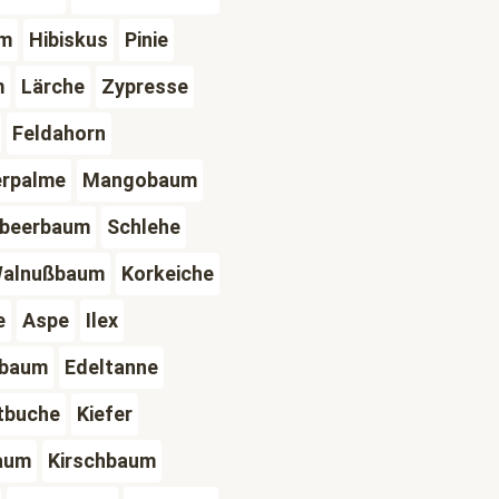
um
Hibiskus
Pinie
m
Lärche
Zypresse
Feldahorn
erpalme
Mangobaum
lbeerbaum
Schlehe
alnußbaum
Korkeiche
e
Aspe
Ilex
tbaum
Edeltanne
tbuche
Kiefer
aum
Kirschbaum