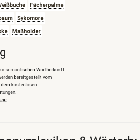
Weißbuche
Fächerpalme
baum
Sykomore
ske
Maßholder
ng
zur semantischen Wortherkunft
erden bereitgestellt vom
, dem kostenlosen
utungen.
spe
.