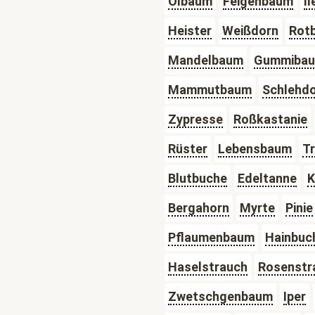
Ölbaum
Feigenbaum
Il
Heister
Weißdorn
Rot
Mandelbaum
Gummiba
Mammutbaum
Schlehd
Zypresse
Roßkastanie
Rüster
Lebensbaum
T
Blutbuche
Edeltanne
K
Bergahorn
Myrte
Pinie
Pflaumenbaum
Hainbuc
Haselstrauch
Rosenstr
Zwetschgenbaum
Iper