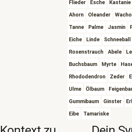
Flieder
Esche
Kastanie
Ahorn
Oleander
Wacho
Tanne
Palme
Jasmin
Eiche
Linde
Schneeball
Rosenstrauch
Abele
L
Buchsbaum
Myrte
Has
Rhododendron
Zeder
E
Ulme
Ölbaum
Feigenb
Gummibaum
Ginster
Er
Eibe
Tamariske
 Kontext zu
Dein S