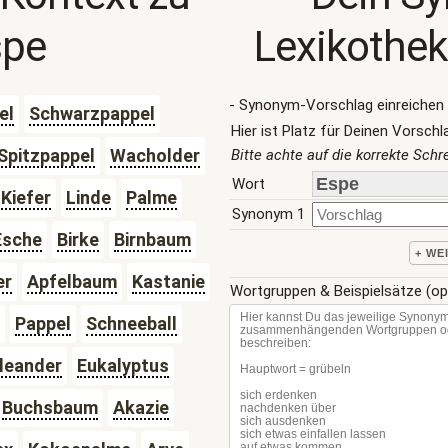
spe
Lexikothek
- Synonym-Vorschlag einreichen 
el
Schwarzpappel
Hier ist Platz für Deinen Vorschl
Spitzpappel
Wacholder
Bitte achte auf die korrekte Sch
Wort
Kiefer
Linde
Palme
Synonym 1
Esche
Birke
Birnbaum
+ WE
er
Apfelbaum
Kastanie
Wortgruppen & Beispielsätze (op
Pappel
Schneeball
leander
Eukalyptus
Buchsbaum
Akazie