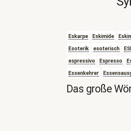
Sy
Eskarpe
Eskimide
Eski
Esoterik
esoterisch
ES
espressivo
Espresso
E
Essenkehrer
Essensaus
Das große Wör