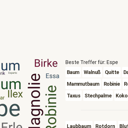
Beste Treffer für: Espe
Baum
Walnuß
Quitte
D
Mammutbaum
Robinie
R
Taxus
Stechpalme
Koko
Laubbaum
Rotdorn
Blu