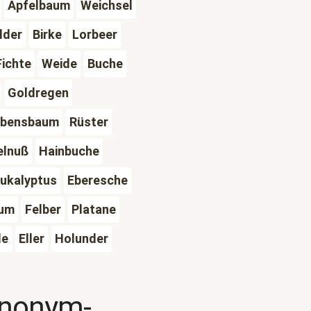
Apfelbaum
Weichsel
lder
Birke
Lorbeer
Fichte
Weide
Buche
Goldregen
ebensbaum
Rüster
elnuß
Hainbuche
ukalyptus
Eberesche
aum
Felber
Platane
le
Eller
Holunder
ynonym-