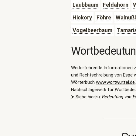
Laubbaum
Feldahorn
Hickory
Föhre
Walnuß
Vogelbeerbaum
Tamari
Wortbedeutu
Weiterführende Informationen 
und Rechtschreibung von Espe w
Wörterbuch
www.wortwurzel.de
Nachschlagewerk für Wortbede
⮞ Siehe hierzu:
Bedeutung von E