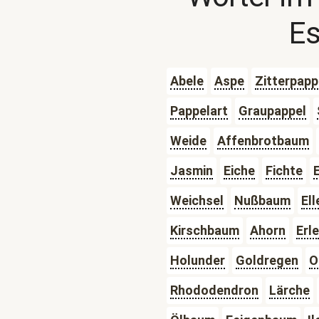
E
Abele
Aspe
Zitterpapp
Pappelart
Graupappel
Weide
Affenbrotbaum
Jasmin
Eiche
Fichte
Weichsel
Nußbaum
Ell
Kirschbaum
Ahorn
Erle
Holunder
Goldregen
O
Rhododendron
Lärche