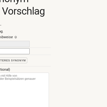
 Vorschlag
-
ag.
reibweise
☺
ITERES SYNONYM
tional)