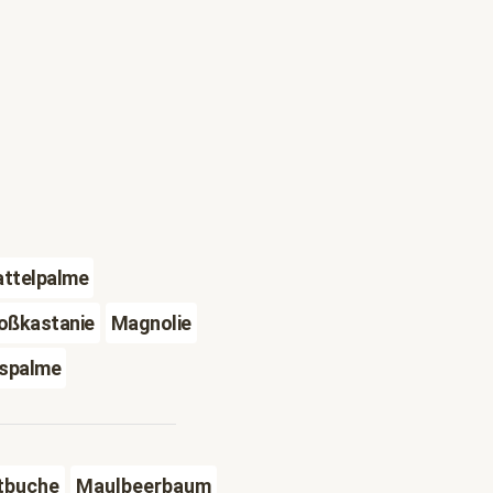
attelpalme
oßkastanie
Magnolie
spalme
tbuche
Maulbeerbaum