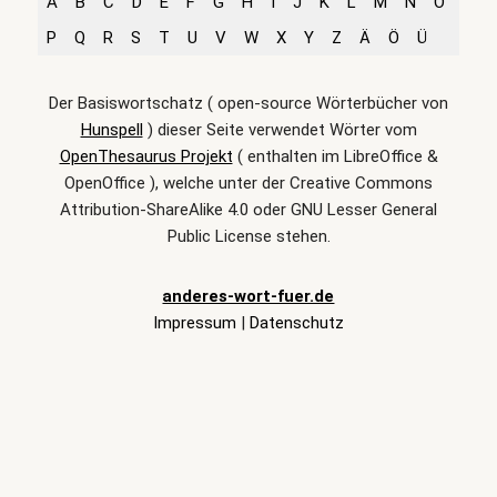
A
B
C
D
E
F
G
H
I
J
K
L
M
N
O
P
Q
R
S
T
U
V
W
X
Y
Z
Ä
Ö
Ü
Der Basiswortschatz ( open-source Wörterbücher von
Hunspell
) dieser Seite verwendet Wörter vom
OpenThesaurus Projekt
( enthalten im LibreOffice &
OpenOffice ), welche unter der Creative Commons
Attribution-ShareAlike 4.0 oder GNU Lesser General
Public License stehen.
anderes-wort-fuer.de
Impressum
|
Datenschutz