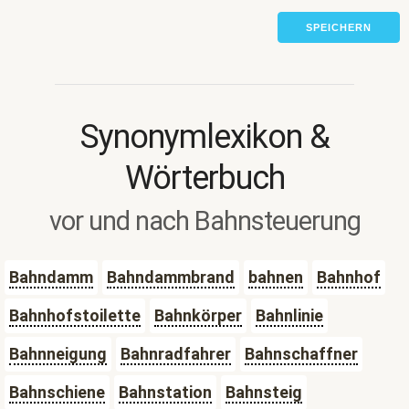
SPEICHERN
Synonymlexikon &
Wörterbuch
vor und nach Bahnsteuerung
Bahndamm
Bahndammbrand
bahnen
Bahnhof
Bahnhofstoilette
Bahnkörper
Bahnlinie
Bahnneigung
Bahnradfahrer
Bahnschaffner
Bahnschiene
Bahnstation
Bahnsteig