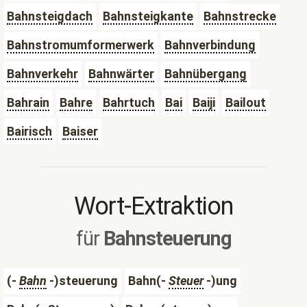
Bahnsteigdach
Bahnsteigkante
Bahnstrecke
Bahnstromumformerwerk
Bahnverbindung
Bahnverkehr
Bahnwärter
Bahnübergang
Bahrain
Bahre
Bahrtuch
Bai
Baiji
Bailout
Bairisch
Baiser
Wort-Extraktion
für
Bahnsteuerung
(-
Bahn
-)steuerung
Bahn(-
Steuer
-)ung