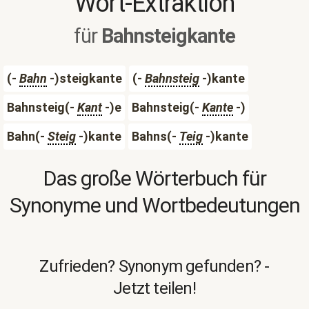
Wort-Extraktion
für
Bahnsteigkante
(-
Bahn
-)steigkante
(-
Bahnsteig
-)kante
Bahnsteig(-
Kant
-)e
Bahnsteig(-
Kante
-)
Bahn(-
Steig
-)kante
Bahns(-
Teig
-)kante
Das große Wörterbuch für
Synonyme und Wortbedeutungen
Zufrieden? Synonym gefunden? -
Jetzt teilen!