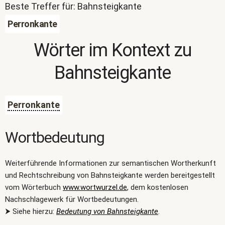
Beste Treffer für: Bahnsteigkante
Perronkante
Wörter im Kontext zu
Bahnsteigkante
Perronkante
Wortbedeutung
Weiterführende Informationen zur semantischen Wortherkunft
und Rechtschreibung von Bahnsteigkante werden bereitgestellt
vom Wörterbuch
www.wortwurzel.de
, dem kostenlosen
Nachschlagewerk für Wortbedeutungen.
⮞ Siehe hierzu:
Bedeutung von Bahnsteigkante
.