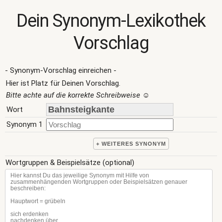
Dein Synonym-Lexikothek
Vorschlag
- Synonym-Vorschlag einreichen -
Hier ist Platz für Deinen Vorschlag.
Bitte achte auf die korrekte Schreibweise
☺
Wort
Synonym 1
+ WEITERES SYNONYM
Wortgruppen & Beispielsätze (optional)