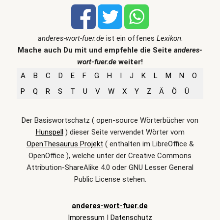
anderes-wort-fuer.de
ist ein offenes
Lexikon
.
Mache auch Du mit und empfehle die Seite
anderes-
wort-fuer.de
weiter!
A
B
C
D
E
F
G
H
I
J
K
L
M
N
O
P
Q
R
S
T
U
V
W
X
Y
Z
Ä
Ö
Ü
Der Basiswortschatz ( open-source Wörterbücher von
Hunspell
) dieser Seite verwendet Wörter vom
OpenThesaurus Projekt
( enthalten im LibreOffice &
OpenOffice ), welche unter der Creative Commons
Attribution-ShareAlike 4.0 oder GNU Lesser General
Public License stehen.
anderes-wort-fuer.de
Impressum
|
Datenschutz