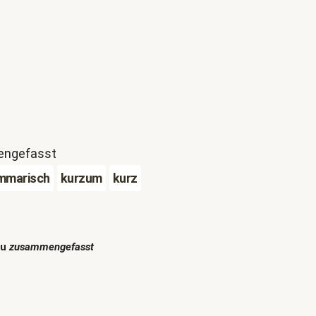
mengefasst
mmarisch
kurzum
kurz
zu
zusammengefasst