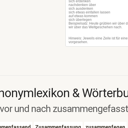
nonymlexikon & Wörterb
vor und nach zusammengefass
mmenfassend
Zusammenfassung
zusammenfegen