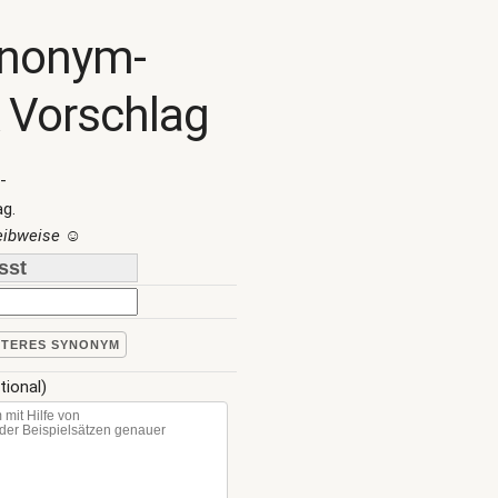
ynonym-
 Vorschlag
-
ag.
reibweise
☺
ITERES SYNONYM
tional)