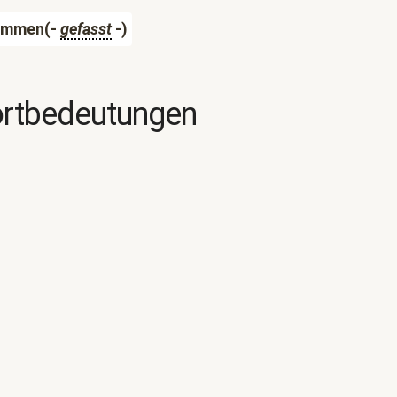
ammen(-
gefasst
-)
ortbedeutungen