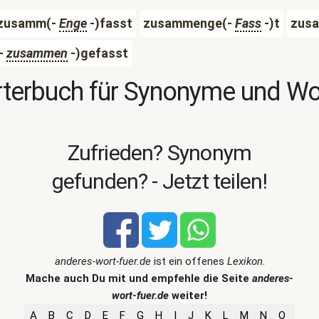
zusamm(-
Enge
-)fasst
zusammenge(-
Fass
-)t
zus
-
zusammen
-)gefasst
terbuch für Synonyme und W
Zufrieden? Synonym
gefunden? - Jetzt teilen!
anderes-wort-fuer.de
ist ein offenes
Lexikon
.
Mache auch Du mit und empfehle die Seite
anderes-
wort-fuer.de
weiter!
A
B
C
D
E
F
G
H
I
J
K
L
M
N
O