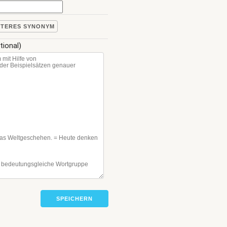
ITERES SYNONYM
tional)
SPEICHERN