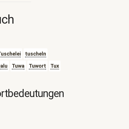
uch
Tuschelei
tuscheln
alu
Tuwa
Tuwort
Tux
ortbedeutungen