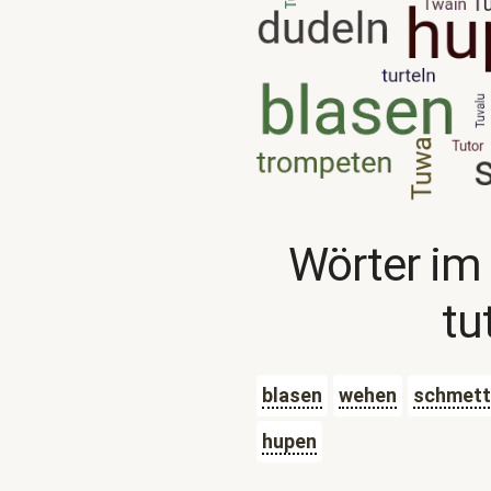
Wörter im
tu
blasen
wehen
schmett
hupen