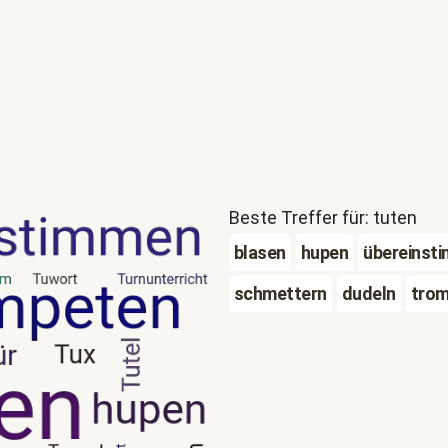
Beste Treffer für: tuten
blasen
hupen
übereinst
schmettern
dudeln
tro