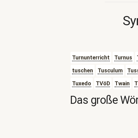
Sy
Turnunterricht
Turnus
tuschen
Tusculum
Tus
Tuxedo
TVöD
Twain
T
Das große Wör