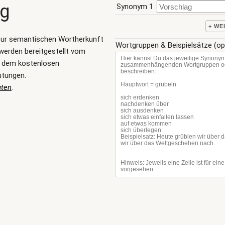
ng
Synonym 1
+ WE
zur semantischen Wortherkunft
Wortgruppen & Beispielsätze (op
werden bereitgestellt vom
, dem kostenlosen
utungen.
uten
.