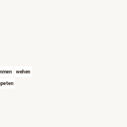
immen
wehen
mpeten