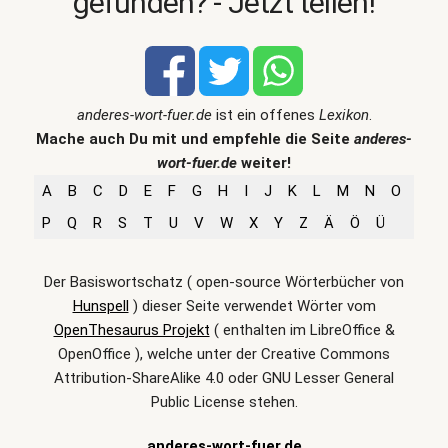
gefunden? - Jetzt teilen!
anderes-wort-fuer.de
ist ein offenes
Lexikon
.
Mache auch Du mit und empfehle die Seite
anderes-
wort-fuer.de
weiter!
A
B
C
D
E
F
G
H
I
J
K
L
M
N
O
P
Q
R
S
T
U
V
W
X
Y
Z
Ä
Ö
Ü
Der Basiswortschatz ( open-source Wörterbücher von
Hunspell
) dieser Seite verwendet Wörter vom
OpenThesaurus Projekt
( enthalten im LibreOffice &
OpenOffice ), welche unter der Creative Commons
Attribution-ShareAlike 4.0 oder GNU Lesser General
Public License stehen.
anderes-wort-fuer.de