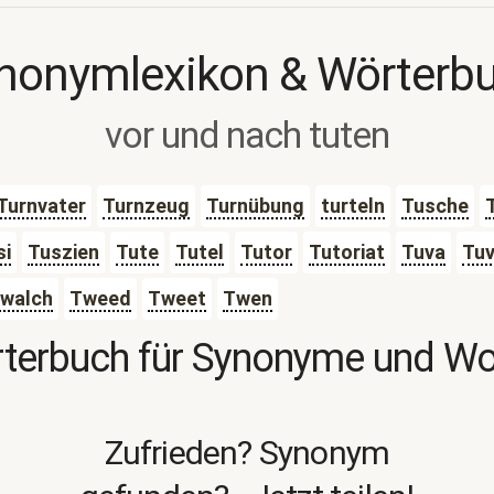
nonymlexikon & Wörterb
vor und nach tuten
Turnvater
Turnzeug
Turnübung
turteln
Tusche
si
Tuszien
Tute
Tutel
Tutor
Tutoriat
Tuva
Tuv
walch
Tweed
Tweet
Twen
terbuch für Synonyme und W
Zufrieden? Synonym