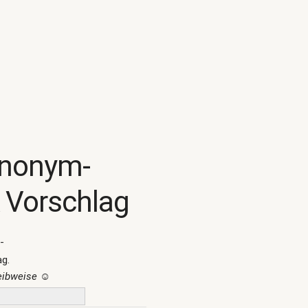
ynonym-
 Vorschlag
-
ag.
reibweise
☺