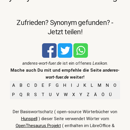
Zufrieden? Synonym gefunden? -
Jetzt teilen!
anderes-wort-fuer.de
ist ein offenes
Lexikon
.
Mache auch Du mit und empfehle die Seite
anderes-
wort-fuer.de
weiter!
A
B
C
D
E
F
G
H
I
J
K
L
M
N
O
P
Q
R
S
T
U
V
W
X
Y
Z
Ä
Ö
Ü
Der Basiswortschatz ( open-source Wörterbücher von
Hunspell
) dieser Seite verwendet Wörter vom
OpenThesaurus Projekt
( enthalten im LibreOffice &