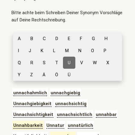
Bitte achte beim Schreiben Deiner Synonym Vorschläge
auf Deine Rechtschreibung.
A
B
C
D
E
F
G
H
I
J
K
L
M
N
O
P
Q
R
S
T
U
V
W
X
Y
Z
Ä
Ö
Ü
unnachahmlich
unnachgiebig
Unnachgiebigkeit
unnachsichtig
Unnachsichtigkeit
unnachsichtlich
unnahbar
Unnahbarkeit
Unnatur
unnatürlich