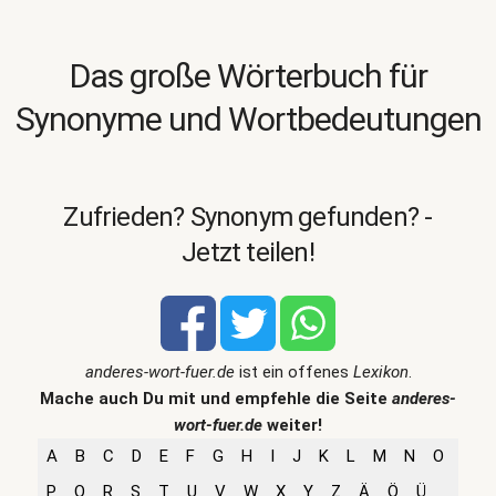
Das große Wörterbuch für
Synonyme und Wortbedeutungen
Zufrieden? Synonym gefunden? -
Jetzt teilen!
anderes-wort-fuer.de
ist ein offenes
Lexikon
.
Mache auch Du mit und empfehle die Seite
anderes-
wort-fuer.de
weiter!
A
B
C
D
E
F
G
H
I
J
K
L
M
N
O
P
Q
R
S
T
U
V
W
X
Y
Z
Ä
Ö
Ü