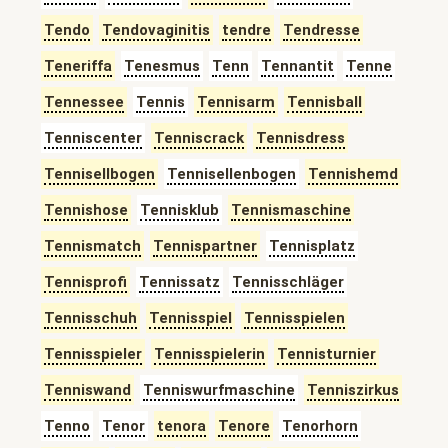
Tendo
Tendovaginitis
tendre
Tendresse
Teneriffa
Tenesmus
Tenn
Tennantit
Tenne
Tennessee
Tennis
Tennisarm
Tennisball
Tenniscenter
Tenniscrack
Tennisdress
Tennisellbogen
Tennisellenbogen
Tennishemd
Tennishose
Tennisklub
Tennismaschine
Tennismatch
Tennispartner
Tennisplatz
Tennisprofi
Tennissatz
Tennisschläger
Tennisschuh
Tennisspiel
Tennisspielen
Tennisspieler
Tennisspielerin
Tennisturnier
Tenniswand
Tenniswurfmaschine
Tenniszirkus
Tenno
Tenor
tenora
Tenore
Tenorhorn