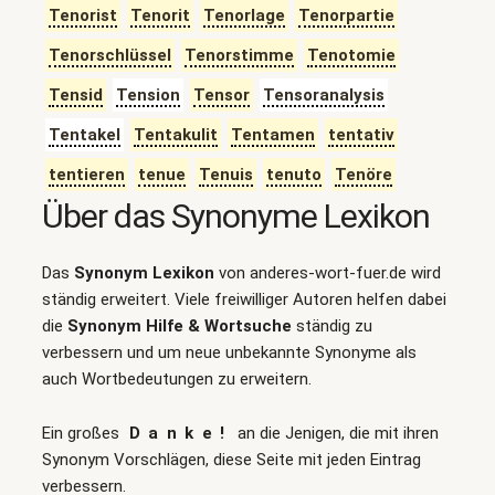
Tenorist
Tenorit
Tenorlage
Tenorpartie
Tenorschlüssel
Tenorstimme
Tenotomie
Tensid
Tension
Tensor
Tensoranalysis
Tentakel
Tentakulit
Tentamen
tentativ
tentieren
tenue
Tenuis
tenuto
Tenöre
Über das Synonyme Lexikon
Das
Synonym Lexikon
von anderes-wort-fuer.de wird
ständig erweitert. Viele freiwilliger Autoren helfen dabei
die
Synonym Hilfe & Wortsuche
ständig zu
verbessern und um neue unbekannte Synonyme als
auch Wortbedeutungen zu erweitern.
Ein großes
Danke!
an die Jenigen, die mit ihren
Synonym Vorschlägen, diese Seite mit jeden Eintrag
verbessern.