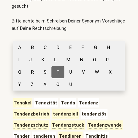
gesucht!
Bitte achte beim Schreiben Deiner Synonym Vorschläge
auf Deine Rechtschreibung.
A
B
C
D
E
F
G
H
I
J
K
L
M
N
O
P
Q
R
S
T
U
V
W
X
Y
Z
Ä
Ö
Ü
Tenakel
Tenazität
Tenda
Tendenz
Tendenzbetrieb
tendenziell
tendenziös
Tendenzschutz
Tendenzstück
Tendenzwende
Tender
tendieren
Tendieren
Tendinitis