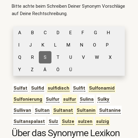
Bitte achte beim Schreiben Deiner Synonym Vorschläge
auf Deine Rechtschreibung.
A
B
C
D
E
F
G
H
I
J
K
L
M
N
O
P
Q
R
S
T
U
V
W
X
Y
Z
Ä
Ö
Ü
Sulfat
Sulfid
sulfidisch
Sulfit
Sulfonamid
Sulfonierung
Sulfur
sulfur
Sulina
Sulky
Sullivan
Sultan
Sultanat
Sultanin
Sultanine
Sultanspalast
Sulz
Sulze
sulzen
sulzig
Über das Synonyme Lexikon