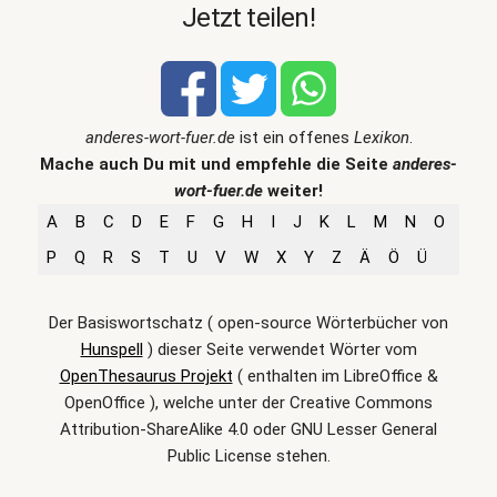
Jetzt teilen!
anderes-wort-fuer.de
ist ein offenes
Lexikon
.
Mache auch Du mit und empfehle die Seite
anderes-
wort-fuer.de
weiter!
A
B
C
D
E
F
G
H
I
J
K
L
M
N
O
P
Q
R
S
T
U
V
W
X
Y
Z
Ä
Ö
Ü
Der Basiswortschatz ( open-source Wörterbücher von
Hunspell
) dieser Seite verwendet Wörter vom
OpenThesaurus Projekt
( enthalten im LibreOffice &
OpenOffice ), welche unter der Creative Commons
Attribution-ShareAlike 4.0 oder GNU Lesser General
Public License stehen.